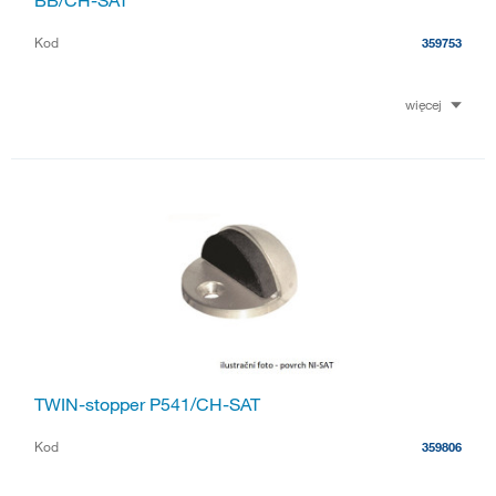
Kod
359753
więcej
TWIN-stopper P541/CH-SAT
Kod
359806