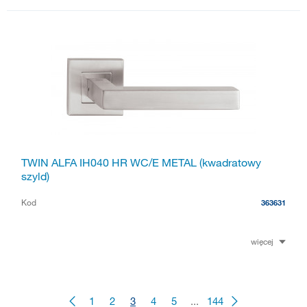
TWIN ALFA IH040 HR WC/E METAL (kwadratowy
szyld)
Kod
363631
więcej
1
2
3
4
5
...
144