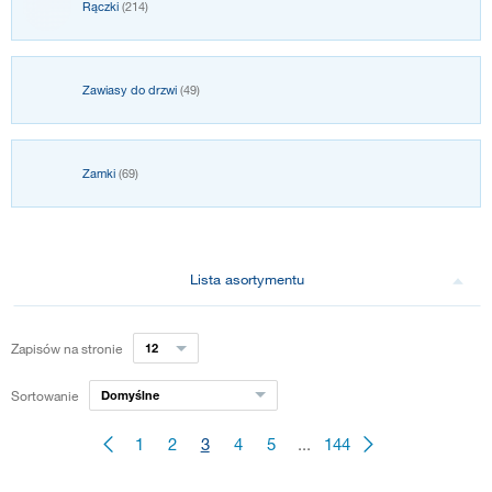
Rączki
(214)
Zawiasy do drzwi
(49)
Zamki
(69)
Lista asortymentu
Zapisów na stronie
12
Sortowanie
Domyślne
1
2
3
4
5
...
144