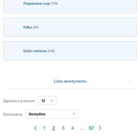
Regulowane nogi
(150)
Kółka
(99)
Nóżki meblowe
(246)
Lista asortymentu
Zapisów na stronie
12
Sortowanie
Domyślne
1
2
3
4
...
82