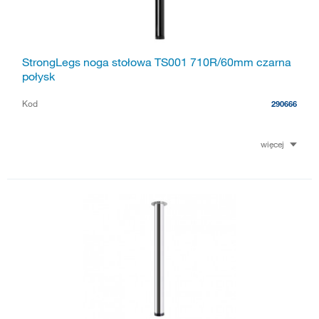
StrongLegs noga stołowa TS001 710R/60mm czarna
połysk
Kod
290666
więcej