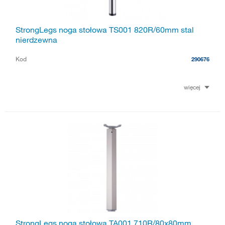
StrongLegs noga stołowa TS001 820R/60mm stal
nierdzewna
Kod
290676
więcej
StrongLegs noga stołowa TA001 710R/80x80mm