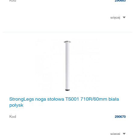
Kod
290683
więcej
StrongLegs noga stołowa TS001 710R/60mm biała
połysk
Kod
290670
więcej