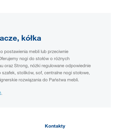
gacze, kółka
go postawienia mebli lub przeciwnie
 Oferujemy nogi do stołów o różnych
hau oraz Strong, nóżki regulowane odpowiednie
zafek, stolików, sof, centralne nogi stołowe,
signerskie rozwiązania do Państwa mebli.
ć
.
Kontakty