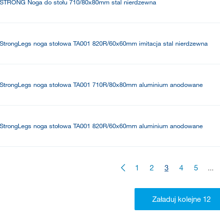
STRONG Noga do stołu 710/80x80mm stal nierdzewna
StrongLegs noga stołowa TA001 820R/60x60mm imitacja stal nierdzewna
StrongLegs noga stołowa TA001 710R/80x80mm aluminium anodowane
StrongLegs noga stołowa TA001 820R/60x60mm aluminium anodowane
1
2
3
4
5
...