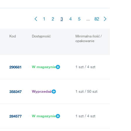
1
2
3
4
5
...
82
Kod
Dostępność
Minimalna ilość /
opakowanie
W magazynie
1 szt / 4 szt
290681
Wyprzedaż
1 szt / 50 szt
358347
W magazynie
1 szt / 4 szt
284577