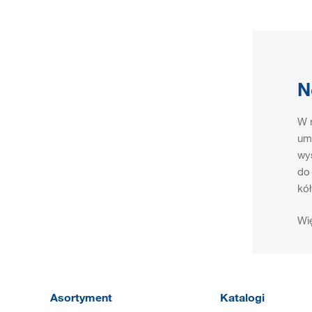
N
W n
umo
wys
do 
kół
Wię
Asortyment
Katalogi