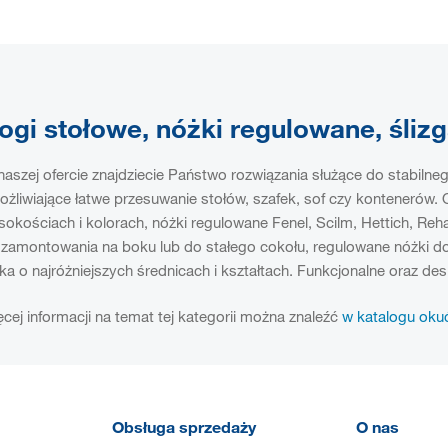
ogi stołowe, nóżki regulowane, śliz
aszej ofercie znajdziecie Państwo rozwiązania służące do stabilne
żliwiające łatwe przesuwanie stołów, szafek, sof czy kontenerów.
okościach i kolorach, nóżki regulowane Fenel, Scilm, Hettich, Re
zamontowania na boku lub do stałego cokołu, regulowane nóżki do s
ka o najróżniejszych średnicach i kształtach. Funkcjonalne oraz de
cej informacji na temat tej kategorii można znaleźć
w katalogu oku
Obsługa sprzedaży
O nas