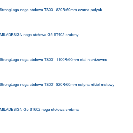
StrongLegs noga stołowa TS001 820R/60mm czarna połysk
MILADESIGN noga stołowa G5 ST402 srebrny
StrongLegs noga stołowa TS001 1100R/60mm stal nierdzewna
StrongLegs noga stołowa TS001 820R/60mm satyna nikiel matowy
MILADESIGN G5 ST602 noga stołowa srebrna