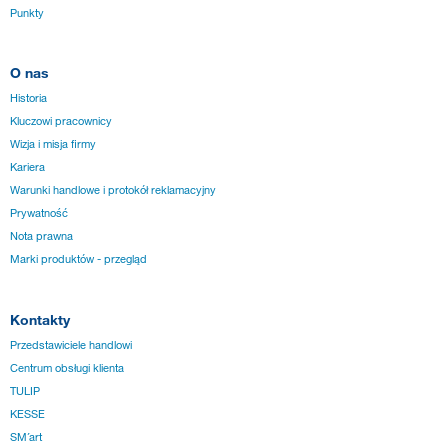
Punkty
O nas
Historia
Kluczowi pracownicy
Wizja i misja firmy
Kariera
Warunki handlowe i protokół reklamacyjny
Prywatność
Nota prawna
Marki produktów - przegląd
Kontakty
Przedstawiciele handlowi
Centrum obsługi klienta
TULIP
KESSE
SM´art