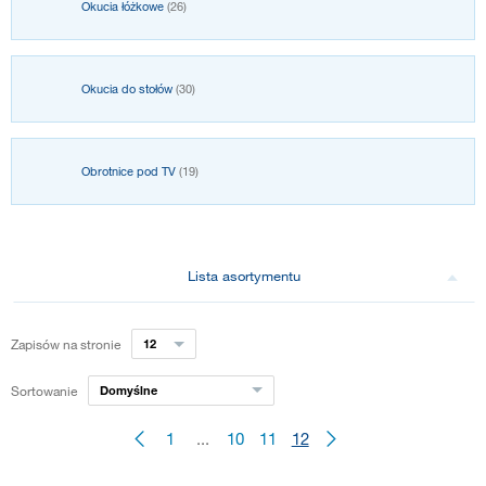
Okucia łóżkowe
(26)
Okucia do stołów
(30)
Obrotnice pod TV
(19)
Lista asortymentu
Zapisów na stronie
12
Sortowanie
Domyślne
1
...
10
11
12