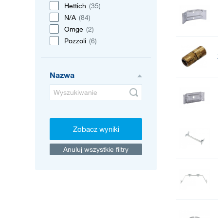
Hettich
(35)
N/A
(84)
Omge
(2)
Pozzoli
(6)
Nazwa
Zobacz wyniki
Anuluj wszystkie filtry