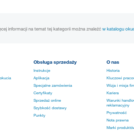
cej informacji na temat tej kategorii można znaleźć
w katalogu oku
Obsługa sprzedaży
O nas
Instrukcje
Historia
okucia
Aplikacja
Kluczowi praco
Specjalne zamówienia
Wizja i misja fi
Certyfikaty
Kariera
Sprzedaż online
Warunki handlow
reklamacyjny
Szybkość dostawy
Prywatność
Punkty
Nota prawna
Marki produktó