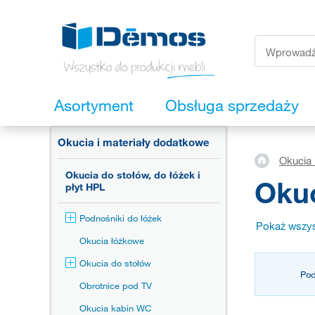
Asortyment
Obsługa sprzedaży
Okucia i materiały dodatkowe
Okucia 
Okucia do stołów, do łóżek i
Okuc
płyt HPL
Podnośniki do łóżek
Pokaż wszys
Okucia łóżkowe
Okucia do stołów
Pod
Obrotnice pod TV
Okucia kabin WC