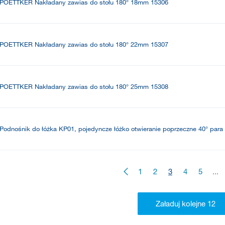
POETTKER Nakładany zawias do stołu 180° 18mm 15306
POETTKER Nakładany zawias do stołu 180° 22mm 15307
POETTKER Nakładany zawias do stołu 180° 25mm 15308
Podnośnik do łóżka KP01, pojedyncze łóżko otwieranie poprzeczne 40° para
1
2
3
4
5
...