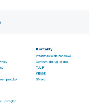
ć
.
Kontakty
Przedstawiciele handlowi
wnicy
Centrum obsługi klienta
rmy
TULIP
KESSE
e i protokół
SM´art
w - przegląd