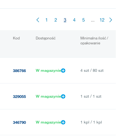
1
2
3
4
5
...
12
Kod
Dostępność
Minimalna ilość /
opakowanie
W magazynie
4 szt / 80 szt
386766
W magazynie
1 szt / 1 szt
329055
W magazynie
1 kpl / 1 kpl
346790