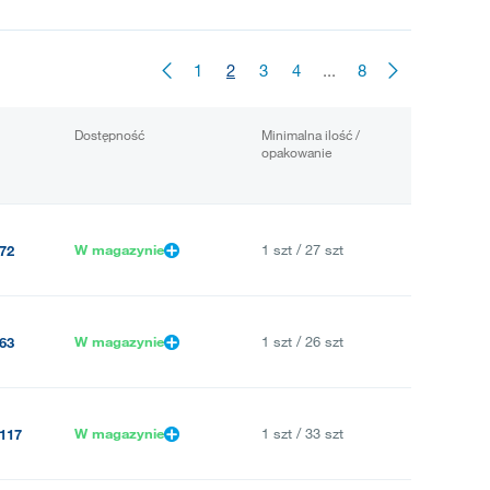
1
2
3
4
...
8
Dostępność
Minimalna ilość /
opakowanie
W magazynie
1 szt / 27 szt
72
W magazynie
1 szt / 26 szt
63
W magazynie
1 szt / 33 szt
117