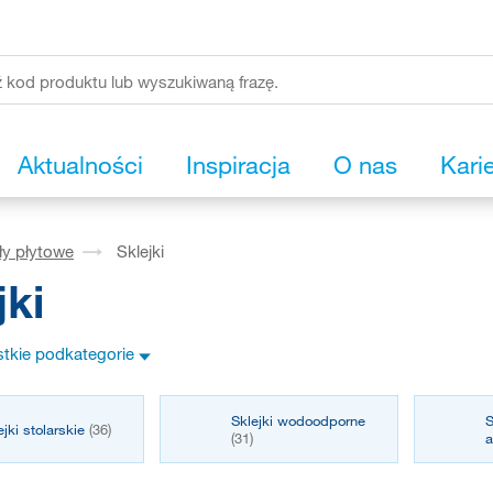
Aktualności
Inspiracja
O nas
Kari
ły płytowe
Sklejki
jki
tkie podkategorie
Sklejki wodoodporne
S
ejki stolarskie
(36)
(31)
a