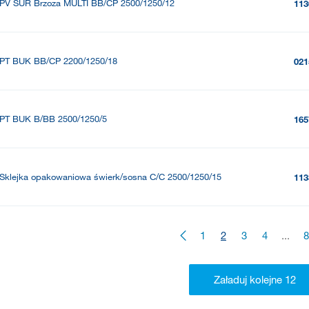
PV SUR Brzoza MULTI BB/CP 2500/1250/12
113
PT BUK BB/CP 2200/1250/18
021
PT BUK B/BB 2500/1250/5
165
Sklejka opakowaniowa świerk/sosna C/C 2500/1250/15
113
1
2
3
4
...
8