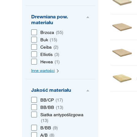
Drewniana pow.
materiału
Brzoza
(55)
Buk
(15)
Ceiba
(2)
Elliotis
(3)
Hevea
(1)
Inne wartości
Jakość materiału
BB/CP
(17)
BB/BB
(13)
Siatka antypoślizgowa
(13)
B/BB
(9)
A/B
(8)