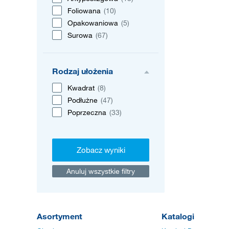
Foliowana
(10)
Opakowaniowa
(5)
Surowa
(67)
Rodzaj ułożenia
Kwadrat
(8)
Podłużne
(47)
Poprzeczna
(33)
Zobacz wyniki
Anuluj wszystkie filtry
Asortyment
Katalogi