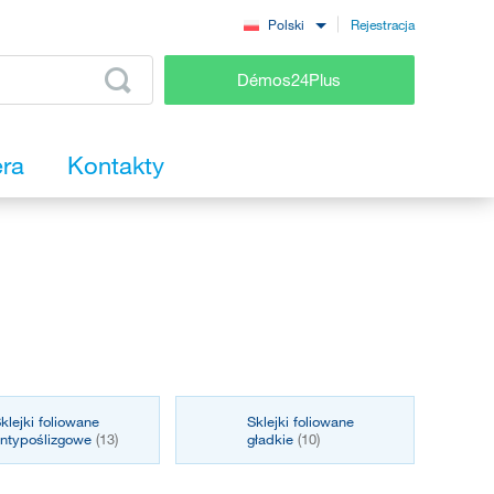
Rejestracja
Polski
Démos24Plus
era
Kontakty
klejki foliowane
Sklejki foliowane
ntypoślizgowe
(13)
gładkie
(10)