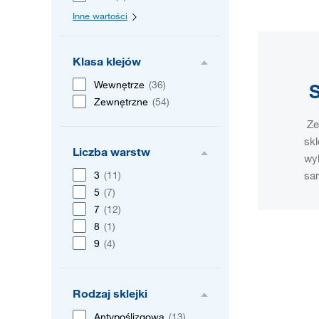
Inne wartości
Klasa klejów
Wewnętrze
(36)
S
Zewnętrzne
(54)
Ze
skl
Liczba warstw
wy
sa
3
(11)
5
(7)
7
(12)
8
(1)
9
(4)
Rodzaj sklejki
Antypoślizgowa
(13)