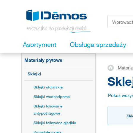
Asortyment
Obsługa sprzedaży
Materiały płytowe
Materia
Sklejki
Skle
Sklejki stolarskie
Pokaż wszys
Sklejki wodoodporne
Sklejki foliowane
antypoślizgowe
Skl
Sklejki foliowane gładkie
Pozostałe sklejki