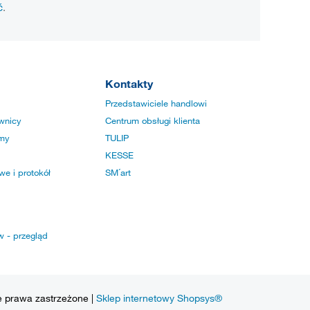
ć
.
Kontakty
Przedstawiciele handlowi
wnicy
Centrum obsługi klienta
rmy
TULIP
KESSE
e i protokół
SM´art
w - przegląd
e prawa zastrzeżone |
Sklep internetowy Shopsys®