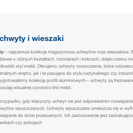
chwyty i wieszaki
ip
– najszersza kolekcja magazynowa uchwytów oraz wieszaków. W 
blowe o różnych kształtach, rozmiarach i kolorach, dzięki czemu 
kreślić styl mebli. Oferujemy uchwyty nowoczesne, które odzwierci
tralnych wnętrz, jak i te pasujące do stylu rustykalnego czy indust
ygotowaliśmy kolekcję profili aluminiowych – uchwyty są frezowane 
uszają wizualnej czystości linii mebli.
przypadku, gdy klasyczny uchwyt nie jest odpowiednim rozwiązani
hwytów wpuszczanych. Uchwyty wpuszczane umieszcza się w wyfre
wiązanie do drzwi przesuwnych. Ich zastosowanie jest zaskakująco
zienkach czy pokojach