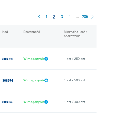
1
2
3
4
...
205
Kod
Dostępność
Minimalna ilość /
opakowanie
W magazynie
1 szt / 250 szt
308966
W magazynie
1 szt / 500 szt
308974
W magazynie
1 szt / 400 szt
308975