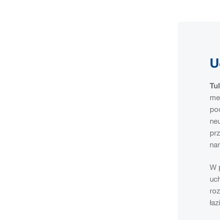
U
Tul
me
pod
neu
prz
nar
W 
uc
roz
ła