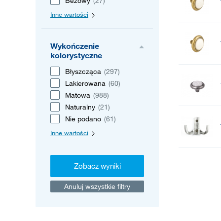
Beżowy
(27)
Inne wartości
Wykończenie
kolorystyczne
Błyszcząca
(297)
Lakierowana
(60)
Matowa
(988)
Naturalny
(21)
Nie podano
(61)
Inne wartości
Zobacz wyniki
Anuluj wszystkie filtry