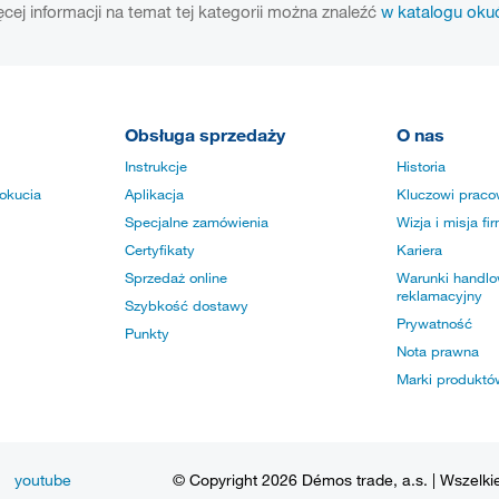
cej informacji na temat tej kategorii można znaleźć
w katalogu oku
Obsługa sprzedaży
O nas
Instrukcje
Historia
okucia
Aplikacja
Kluczowi praco
Specjalne zamówienia
Wizja i misja fi
Certyfikaty
Kariera
Sprzedaż online
Warunki handlow
reklamacyjny
Szybkość dostawy
Prywatność
Punkty
Nota prawna
Marki produktó
youtube
© Copyright 2026 Démos trade, a.s. | Wszelki