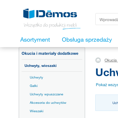
Asortyment
Obsługa sprzedaży
Okucia i materiały dodatkowe
Okucia 
Uchwyty, wieszaki
Uchw
Uchwyty
Pokaż wszys
Gałki
Uchwyty wpuszczane
Akcesoria do uchwytów
Uc
Wieszaki