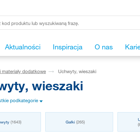
Aktualności
Inspiracja
O nas
Kari
i materiały dodatkowe
Uchwyty, wieszaki
yty, wieszaki
tkie podkategorie
hwyty
(1643)
Gałki
(265)
(