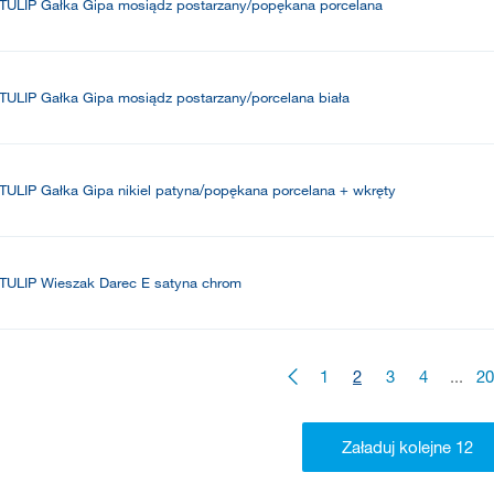
TULIP Gałka Gipa mosiądz postarzany/popękana porcelana
TULIP Gałka Gipa mosiądz postarzany/porcelana biała
TULIP Gałka Gipa nikiel patyna/popękana porcelana + wkręty
TULIP Wieszak Darec E satyna chrom
1
2
3
4
...
20