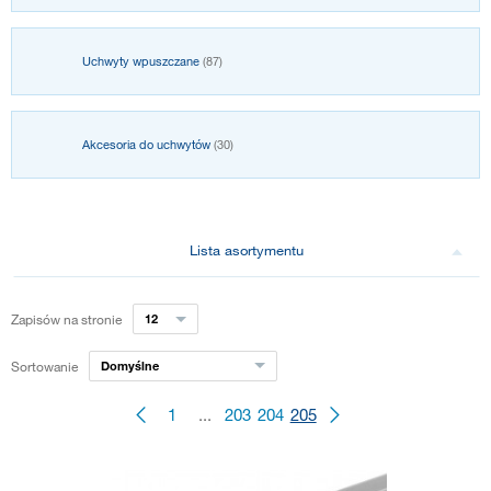
Uchwyty wpuszczane
(87)
Akcesoria do uchwytów
(30)
Lista asortymentu
Zapisów na stronie
12
Sortowanie
Domyślne
1
...
203
204
205