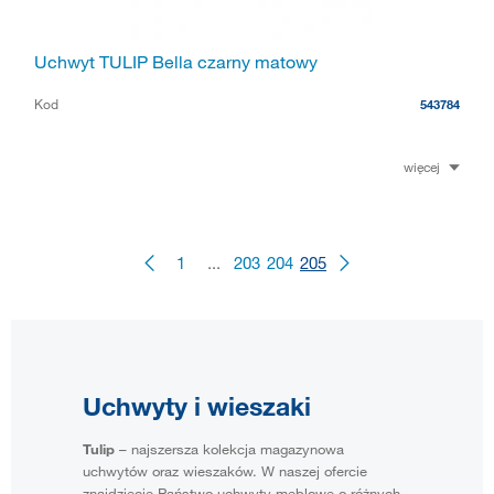
Uchwyt TULIP Bella czarny matowy
Kod
543784
więcej
1
...
203
204
205
Uchwyty i wieszaki
Tulip
– najszersza kolekcja magazynowa
uchwytów oraz wieszaków. W naszej ofercie
znajdziecie Państwo uchwyty meblowe o różnych