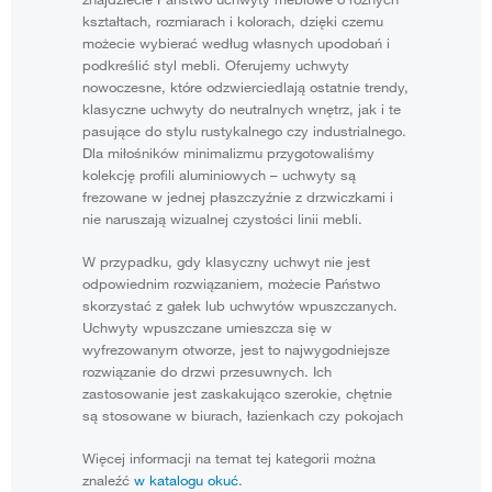
kształtach, rozmiarach i kolorach, dzięki czemu
możecie wybierać według własnych upodobań i
podkreślić styl mebli. Oferujemy uchwyty
nowoczesne, które odzwierciedlają ostatnie trendy,
klasyczne uchwyty do neutralnych wnętrz, jak i te
pasujące do stylu rustykalnego czy industrialnego.
Dla miłośników minimalizmu przygotowaliśmy
kolekcję profili aluminiowych – uchwyty są
frezowane w jednej płaszczyźnie z drzwiczkami i
nie naruszają wizualnej czystości linii mebli.
W przypadku, gdy klasyczny uchwyt nie jest
odpowiednim rozwiązaniem, możecie Państwo
skorzystać z gałek lub uchwytów wpuszczanych.
Uchwyty wpuszczane umieszcza się w
wyfrezowanym otworze, jest to najwygodniejsze
rozwiązanie do drzwi przesuwnych. Ich
zastosowanie jest zaskakująco szerokie, chętnie
są stosowane w biurach, łazienkach czy pokojach
Więcej informacji na temat tej kategorii można
znaleźć
w katalogu okuć
.