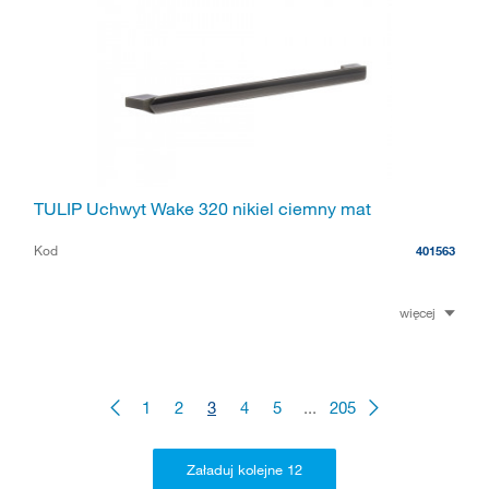
TULIP Uchwyt Wake 320 nikiel ciemny mat
Kod
401563
więcej
1
2
3
4
5
...
205