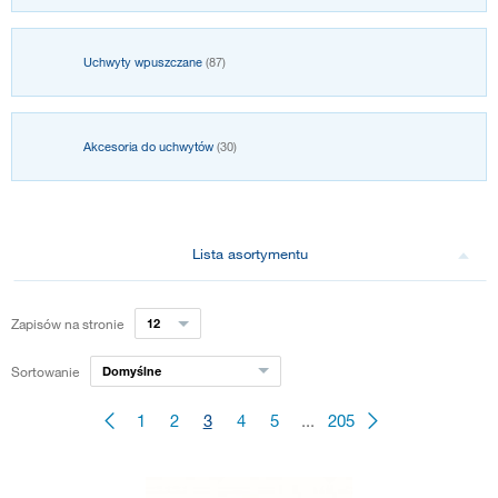
Uchwyty wpuszczane
(87)
Akcesoria do uchwytów
(30)
Lista asortymentu
Zapisów na stronie
12
Sortowanie
Domyślne
1
2
3
4
5
...
205