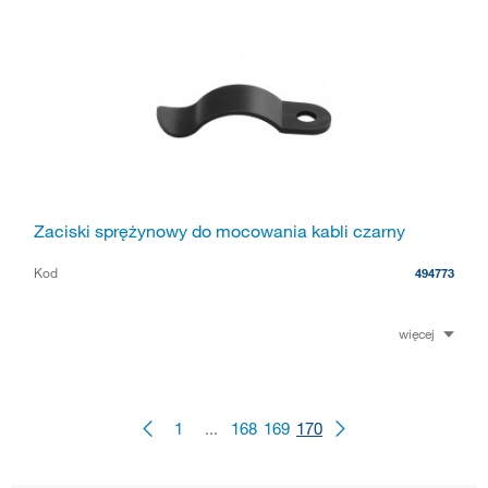
Zaciski sprężynowy do mocowania kabli czarny
Kod
494773
więcej
1
...
168
169
170