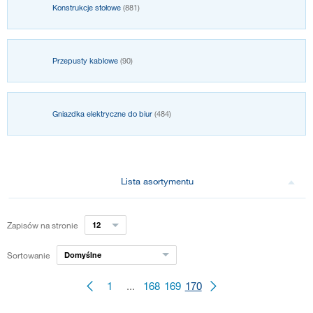
Konstrukcje stołowe
(881)
Przepusty kablowe
(90)
Gniazdka elektryczne do biur
(484)
Lista asortymentu
Zapisów na stronie
12
Sortowanie
Domyślne
1
...
168
169
170