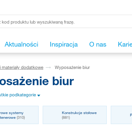
Aktualności
Inspiracja
O nas
Kari
i materiały dodatkowe
Wyposażenie biur
sażenie biur
tkie podkategorie
rowe systemy
Konstrukcje stołowe
P
ntenerowe
(310)
(881)