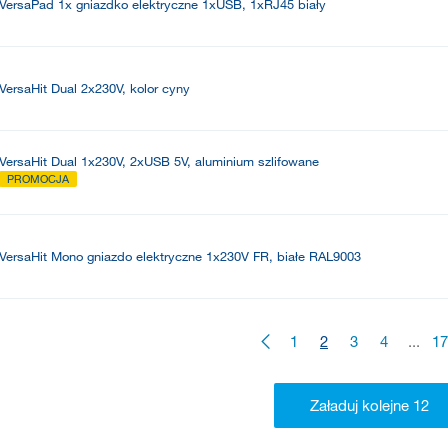
VersaPad 1x gniazdko elektryczne 1xUSB, 1xRJ45 biały
VersaHit Dual 2x230V, kolor cyny
VersaHit Dual 1x230V, 2xUSB 5V, aluminium szlifowane
PROMOCJA
VersaHit Mono gniazdo elektryczne 1x230V FR, białe RAL9003
1
2
3
4
...
17