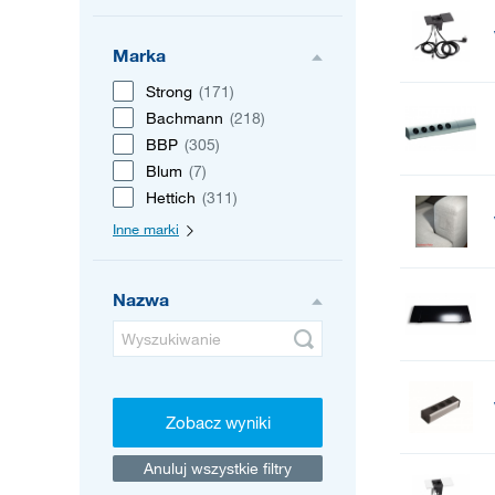
Marka
Strong
(171)
Bachmann
(218)
BBP
(305)
Blum
(7)
Hettich
(311)
Inne marki
Nazwa
Zobacz wyniki
Anuluj wszystkie filtry