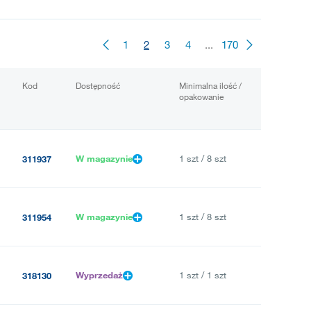
1
2
3
4
...
170
Kod
Dostępność
Minimalna ilość /
opakowanie
W magazynie
1 szt / 8 szt
311937
W magazynie
1 szt / 8 szt
311954
Wyprzedaż
1 szt / 1 szt
318130