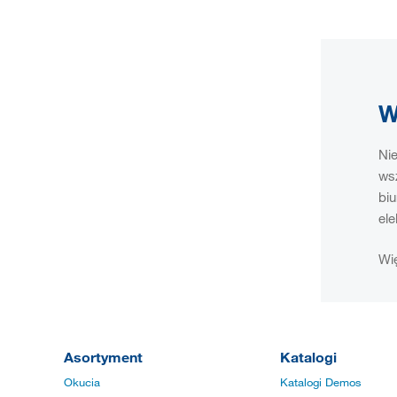
W
Nie
wsz
bi
ele
Wię
Asortyment
Katalogi
Okucia
Katalogi Demos