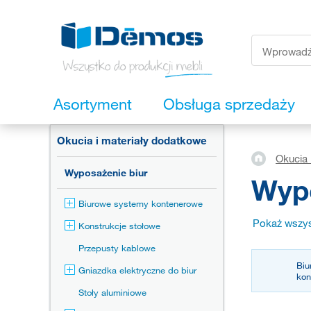
Asortyment
Obsługa sprzedaży
Okucia i materiały dodatkowe
Okucia 
Wyposażenie biur
Wypo
Biurowe systemy kontenerowe
Pokaż wszys
Konstrukcje stołowe
Przepusty kablowe
Biu
Gniazdka elektryczne do biur
ko
Stoły aluminiowe