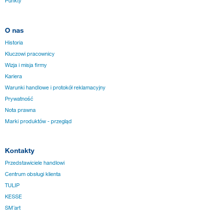
Punkty
O nas
Historia
Kluczowi pracownicy
Wizja i misja firmy
Kariera
Warunki handlowe i protokół reklamacyjny
Prywatność
Nota prawna
Marki produktów - przegląd
Kontakty
Przedstawiciele handlowi
Centrum obsługi klienta
TULIP
KESSE
SM´art