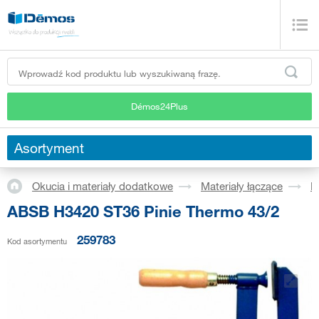
Démos24Plus
Asortyment
Okucia i materiały dodatkowe
Materiały łączące
P
ABSB H3420 ST36 Pinie Thermo 43/2
259783
Kod asortymentu