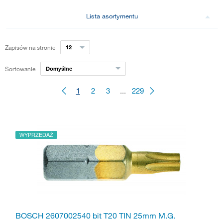
Lista asortymentu
Zapisów na stronie
12
Sortowanie
Domyślne
1
2
3
...
229
WYPRZEDAŻ
BOSCH 2607002540 bit T20 TIN 25mm M.G.