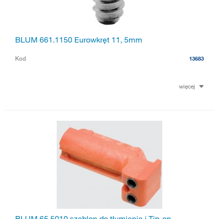
BLUM 661.1150 Eurowkręt 11, 5mm
Kod
13683
więcej
BLUM 65.5010 szablon do tłumienia i Tip-on