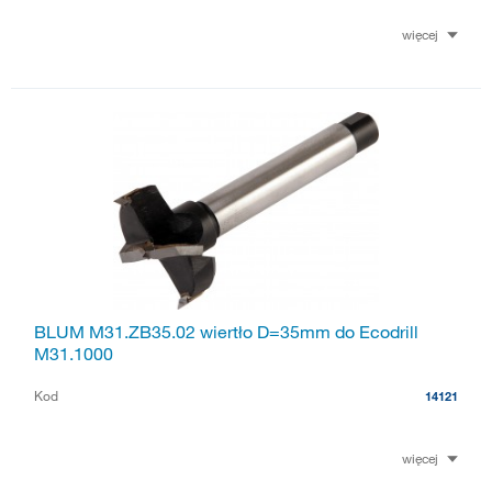
więcej
BLUM M31.ZB35.02 wiertło D=35mm do Ecodrill
M31.1000
Kod
14121
więcej