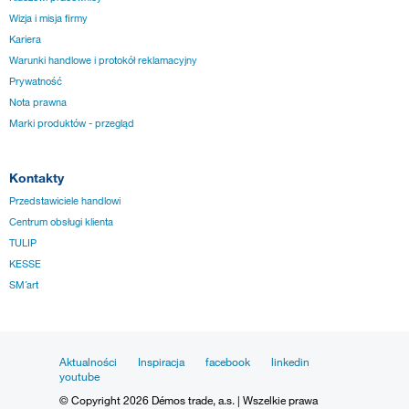
Wizja i misja firmy
Kariera
Warunki handlowe i protokół reklamacyjny
Prywatność
Nota prawna
Marki produktów - przegląd
Kontakty
Przedstawiciele handlowi
Centrum obsługi klienta
TULIP
KESSE
SM´art
Aktualności
Inspiracja
facebook
linkedin
youtube
© Copyright 2026 Démos trade, a.s. | Wszelkie prawa