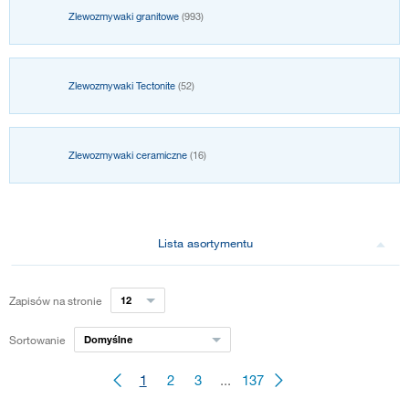
Zlewozmywaki granitowe
(993)
Zlewozmywaki Tectonite
(52)
Zlewozmywaki ceramiczne
(16)
Lista asortymentu
Zapisów na stronie
12
Sortowanie
Domyślne
1
2
3
...
137