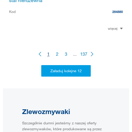
stal nierdzewna
Kod
284880
więcej
1
2
3
...
137
Zlewozmywaki
Szczególnie dumni jesteśmy z naszej oferty
zlewozmywaków, które produkowane są przez