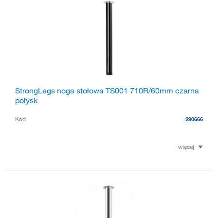
StrongLegs noga stołowa TS001 710R/60mm czarna
połysk
Kod
290666
więcej