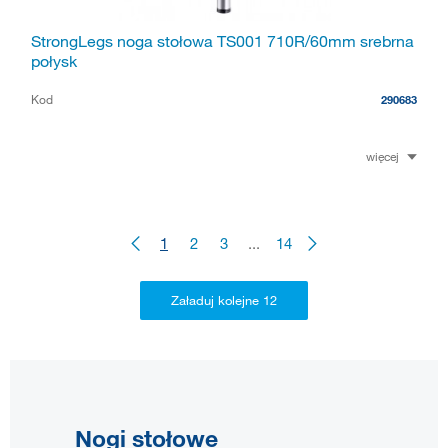
StrongLegs noga stołowa TS001 710R/60mm srebrna
połysk
Kod
290683
więcej
1
2
3
...
14
Nogi stołowe