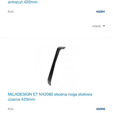
antracyt 420mm
Kod
402991
więcej
MILADESIGN ET N42080 skośna noga stołowa
czarna 420mm
Kod
402992