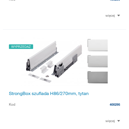
więcej
WYPRZEDAŻ
StrongBox szuflada H86/270mm, tytan
Kod
400295
więcej