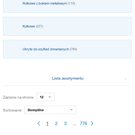
Rolkowe z bokiem metalowym
(110)
Kulkowe
(227)
Ukryte do szuflad drewnianych
(784)
Lista asortymentu
Zapisów na stronie
12
Sortowanie
Domyślne
1
2
3
...
776