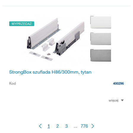
WYPRZEDAŻ
StrongBox szuflada H86/300mm, tytan
Kod
400296
więcej
1
2
3
...
776