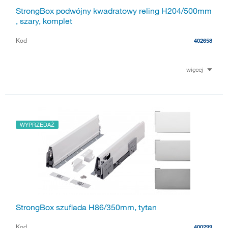
StrongBox podwójny kwadratowy reling H204/500mm
, szary, komplet
Kod
402658
więcej
WYPRZEDAŻ
StrongBox szuflada H86/350mm, tytan
Kod
400299