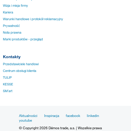
Wizja i misja firmy
Kariera
Warunki handlowe i protokół reklamacyjny
Prywatność
Nota prawna
Marki produktów - przegląd
Kontakty
Przedstawiciele handlowi
Centrum obsługi klienta
TULIP
KESSE
SM´art
Aktualności
Inspiracja
facebook
linkedin
youtube
© Copyright 2026 Démos trade, a.s. | Wszelkie prawa