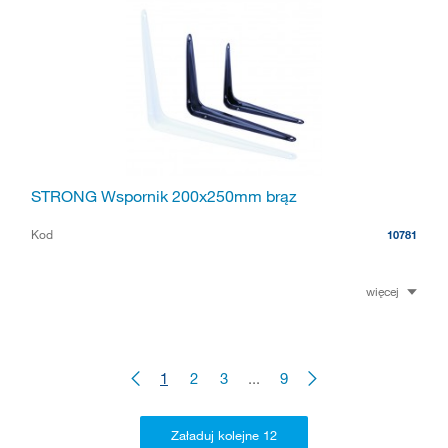
STRONG Wspornik 200x250mm brąz
Kod
10781
więcej
1
2
3
...
9