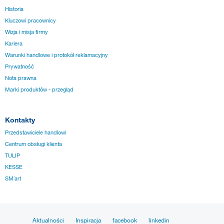
Historia
Kluczowi pracownicy
Wizja i misja firmy
Kariera
Warunki handlowe i protokół reklamacyjny
Prywatność
Nota prawna
Marki produktów - przegląd
Kontakty
Przedstawiciele handlowi
Centrum obsługi klienta
TULIP
KESSE
SM´art
Aktualności
Inspiracja
facebook
linkedin