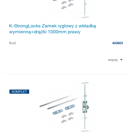
K-StrongLocks Zamek ryglowy z wkładką
wymienną+drążki 1000mm prawy
Kod
403603
więcej
KOMPLET