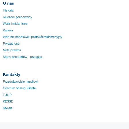
O nas
Historia
Kluczowi pracownicy
Wizja i misja firmy
Kariera
Warunki handlowe i protokół reklamacyjny
Prywatność
Nota prawna
Marki produktów - przegląd
Kontakty
Przedstawiciele handlowi
Centrum obsługi klienta
TULIP
KESSE
SM´art