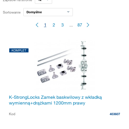
Sortowanie
Domyślne
1
2
3
...
87
KOMPLET
K-StrongLocks Zamek baskwilowy z wkładką
wymienną+drążkami 1200mm prawy
Kod
403607