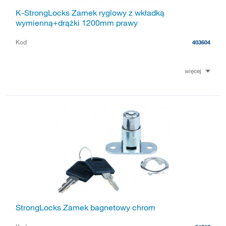
K-StrongLocks Zamek ryglowy z wkładką
wymienną+drążki 1200mm prawy
Kod
403604
więcej
StrongLocks Zamek bagnetowy chrom