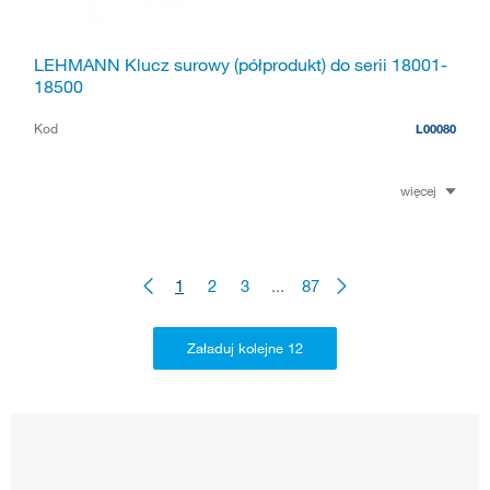
LEHMANN Klucz surowy (półprodukt) do serii 18001-
18500
Kod
L00080
więcej
1
2
3
...
87