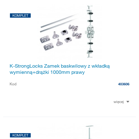
KOMPLET
K-StrongLocks Zamek baskwilowy z wkładką
wymienną+drążki 1000mm prawy
Kod
403606
więcej
KOMPLET