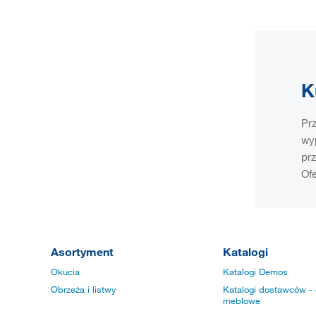
K
Pr
wy
pr
Ofe
Asortyment
Katalogi
Okucia
Katalogi Demos
Obrzeża i listwy
Katalogi dostawców - 
meblowe