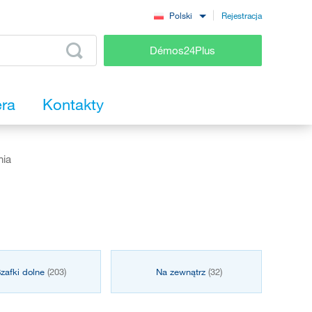
Rejestracja
Polski
Démos24Plus
era
Kontakty
nia
zafki dolne
(203)
Na zewnątrz
(32)