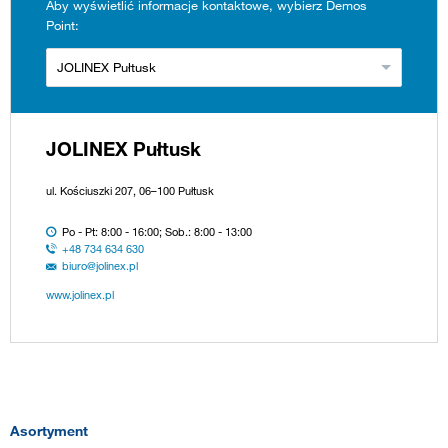
Aby wyświetlić informacje kontaktowe, wybierz Demos
Point:
JOLINEX Pułtusk
JOLINEX Pułtusk
ul. Kościuszki 207, 06–100 Pułtusk
Po - Pt: 8:00 - 16:00; Sob.: 8:00 - 13:00
+48 734 634 630
biuro@jolinex.pl
www.jolinex.pl
Asortyment