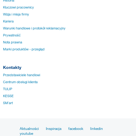
Historia
Kluczowi pracownicy
Wizja i misja firmy
Kariera
Warunki handlowe i protokół reklamacyjny
Prywatność
Nota prawna
Marki produktów - przegląd
Kontakty
Przedstawiciele handlowi
Centrum obsługi klienta
TULIP
KESSE
SM´art
Aktualności
Inspiracja
facebook
linkedin
youtube