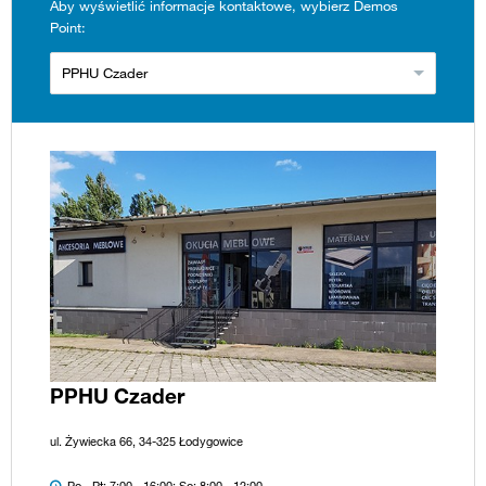
Aby wyświetlić informacje kontaktowe, wybierz Demos
Point:
PPHU Czader
PPHU Czader
ul. Żywiecka 66, 34-325 Łodygowice