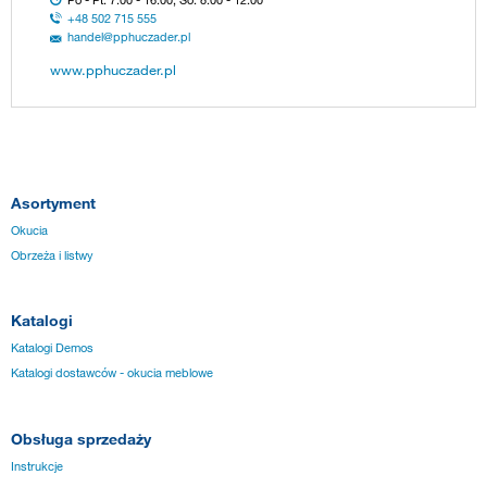
Po - Pt: 7:00 - 16:00; So: 8:00 - 12:00
+48 502 715 555
handel@pphuczader.pl
www.pphuczader.pl
Asortyment
Okucia
Obrzeża i listwy
Katalogi
Katalogi Demos
Katalogi dostawców - okucia meblowe
Obsługa sprzedaży
Instrukcje