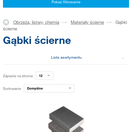
Pokaż filtrowanie
Obrzeża, listwy, chemia
Materiały ścierne
Gąbki
ścierne
Gąbki ścierne
Lista asortymentu
Zapisów na stronie
12
Sortowanie
Domyślne