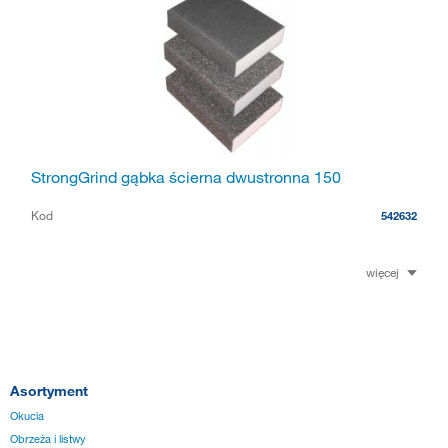
StrongGrind gąbka ścierna dwustronna 150
Kod
542632
więcej
Asortyment
Okucia
Obrzeża i listwy