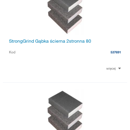
StrongGrind Gąbka ścierna 2stronna 80
Kod
537691
więcej