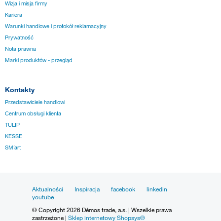
Wizja i misja firmy
Kariera
Warunki handlowe i protokół reklamacyjny
Prywatność
Nota prawna
Marki produktów - przegląd
Kontakty
Przedstawiciele handlowi
Centrum obsługi klienta
TULIP
KESSE
SM´art
Aktualności
Inspiracja
facebook
linkedin
youtube
© Copyright 2026 Démos trade, a.s. | Wszelkie prawa
zastrzeżone |
Sklep internetowy Shopsys®