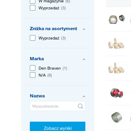
W magazynie
(6)
Wyprzedaż
(3)
Zniżka na asortyment
Wyprzedaż
(3)
Marka
Den Braven
(1)
N/A
(8)
Nazwa
Zobacz wyniki