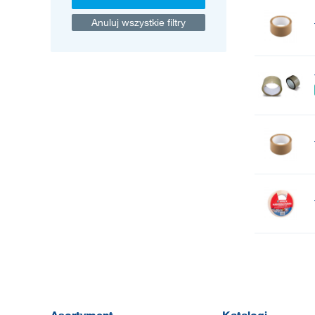
Anuluj wszystkie filtry
Asortyment
Katalogi