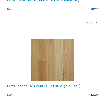
SPAR BUK A/B 4000/610/40 łączona (BAL)
Kod
76262
więcej
SPAR sosna B/B 2500/1220/40 ciągła (BAL)
Kod
113570