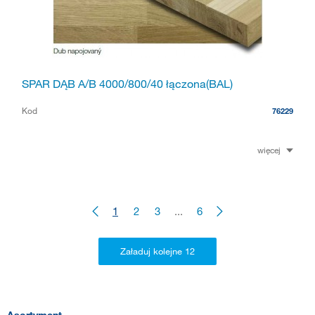
SPAR DĄB A/B 4000/800/40 łączona(BAL)
Kod
76229
więcej
1
2
3
...
6
Asortyment