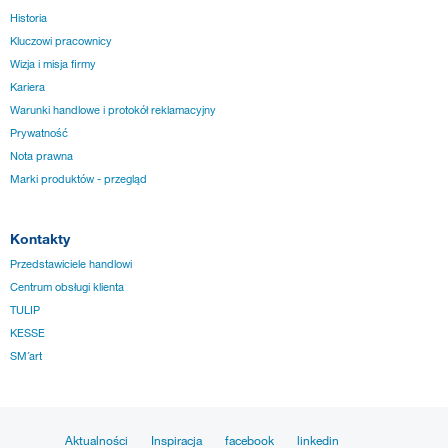
Historia
Kluczowi pracownicy
Wizja i misja firmy
Kariera
Warunki handlowe i protokół reklamacyjny
Prywatność
Nota prawna
Marki produktów - przegląd
Kontakty
Przedstawiciele handlowi
Centrum obsługi klienta
TULIP
KESSE
SM´art
Aktualności
Inspiracja
facebook
linkedin