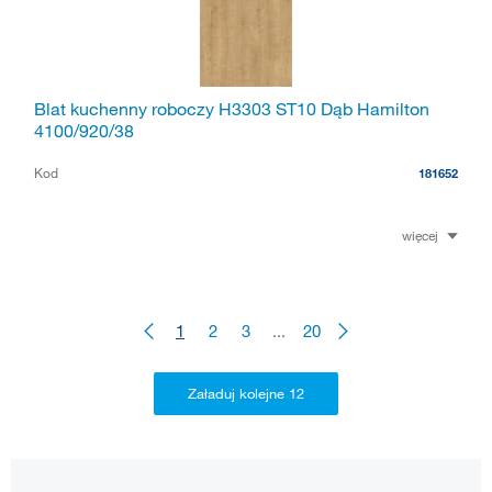
Blat kuchenny roboczy H3303 ST10 Dąb Hamilton
4100/920/38
Kod
181652
więcej
1
2
3
...
20