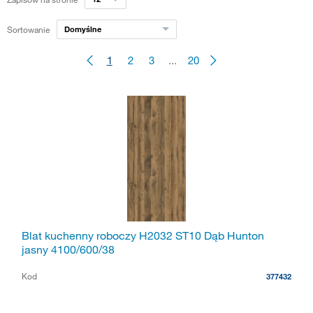
Sortowanie
Domyślne
1
2
3
...
20
Blat kuchenny roboczy H2032 ST10 Dąb Hunton
jasny 4100/600/38
Kod
377432