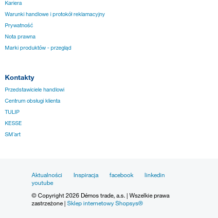
Kariera
Warunki handlowe i protokół reklamacyjny
Prywatność
Nota prawna
Marki produktów - przegląd
Kontakty
Przedstawiciele handlowi
Centrum obsługi klienta
TULIP
KESSE
SM´art
Aktualności
Inspiracja
facebook
linkedin
youtube
© Copyright 2026 Démos trade, a.s. | Wszelkie prawa
zastrzeżone |
Sklep internetowy Shopsys®