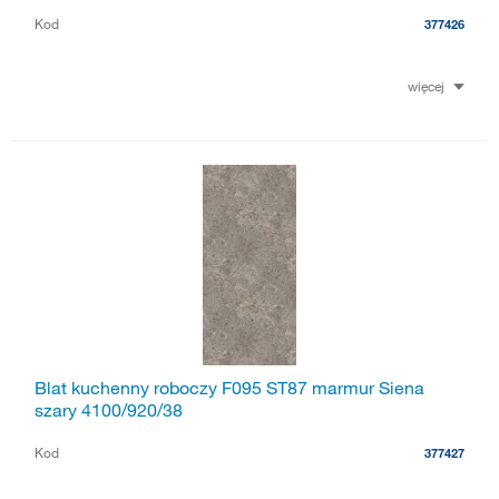
Kod
377426
więcej
Blat kuchenny roboczy F095 ST87 marmur Siena
szary 4100/920/38
Kod
377427