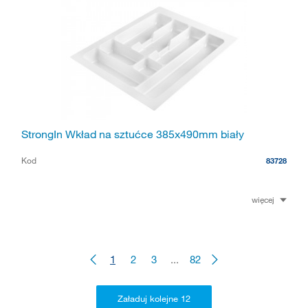
StrongIn Wkład na sztućce 385x490mm biały
Kod
83728
więcej
1
2
3
...
82