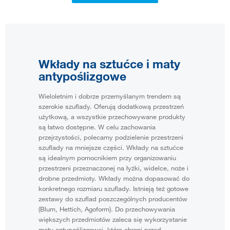
Wkłady na sztućce i maty
antypoślizgowe
Wieloletnim i dobrze przemyślanym trendem są
szerokie szuflady. Oferują dodatkową przestrzeń
użytkową, a wszystkie przechowywane produkty
są łatwo dostępne. W celu zachowania
przejrzystości, polecamy podzielenie przestrzeni
szuflady na mniejsze części. Wkłady na sztućce
są idealnym pomocnikiem przy organizowaniu
przestrzeni przeznaczonej na łyżki, widelce, noże i
drobne przedmioty. Wkłady można dopasować do
konkretnego rozmiaru szuflady. Istnieją też gotowe
zestawy do szuflad poszczególnych producentów
(Blum, Hettich, Agoform). Do przechowywania
większych przedmiotów zaleca się wykorzystanie
maty antypoślizgowej, która chroni przed