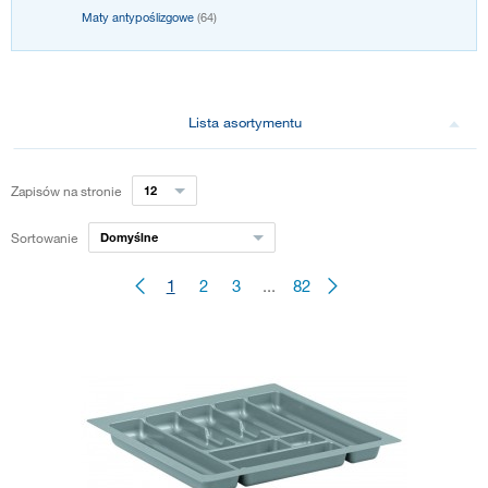
Maty antypoślizgowe
(64)
Lista asortymentu
Zapisów na stronie
12
Sortowanie
Domyślne
1
2
3
...
82