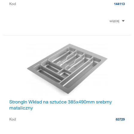
Kod
144113
więcej
StrongIn Wkład na sztućce 385x490mm srebrny
mataliczny
Kod
83729