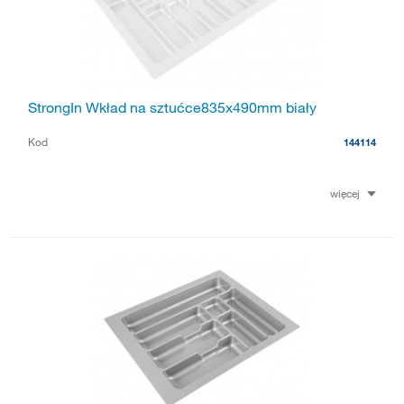
StrongIn Wkład na sztućce835x490mm biały
Kod
144114
więcej