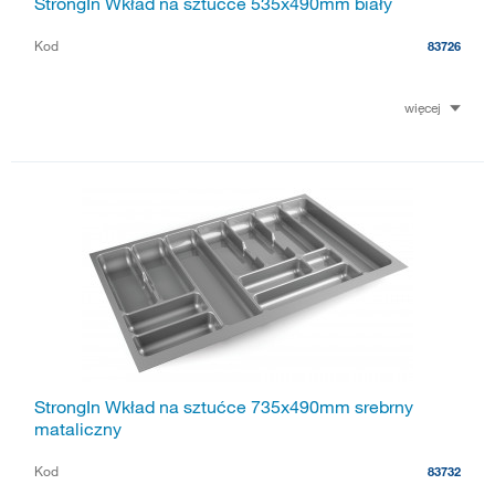
StrongIn Wkład na sztućce 535x490mm biały
Kod
83726
więcej
StrongIn Wkład na sztućce 735x490mm srebrny
mataliczny
Kod
83732