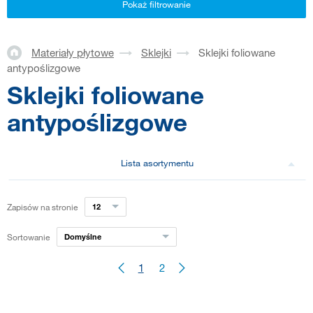
Pokaż filtrowanie
Materiały płytowe
Sklejki
Sklejki foliowane
antypoślizgowe
Sklejki foliowane
antypoślizgowe
Lista asortymentu
Zapisów na stronie
12
Sortowanie
Domyślne
1
2