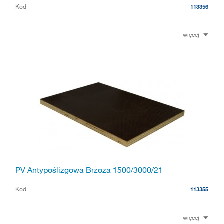
Kod
113356
więcej
PV Antypoślizgowa Brzoza 1500/3000/21
Kod
113355
więcej