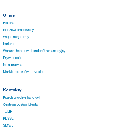
O nas
Historia
Kluczowi pracownicy
Wizja i misja firmy
Kariera
Warunki handlowe i protokół reklamacyjny
Prywatność
Nota prawna
Marki produktów - przegląd
Kontakty
Przedstawiciele handlowi
Centrum obsługi klienta
TULIP
KESSE
SM´art