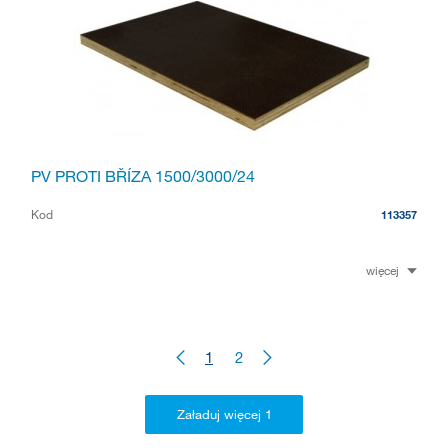
PV PROTI BŘÍZA 1500/3000/24
Kod
113357
więcej
1
2