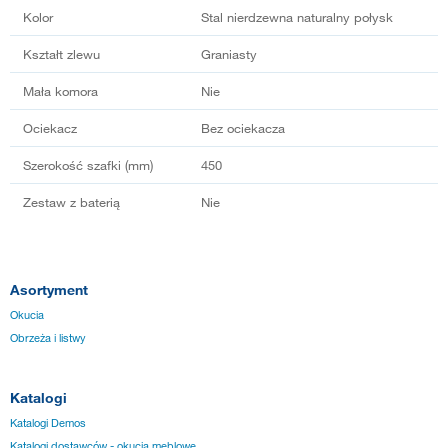
Kolor
Stal nierdzewna naturalny połysk
Kształt zlewu
Graniasty
Mała komora
Nie
Ociekacz
Bez ociekacza
Szerokość szafki (mm)
450
Zestaw z baterią
Nie
Asortyment
Okucia
Obrzeża i listwy
Katalogi
Katalogi Demos
Katalogi dostawców - okucia meblowe