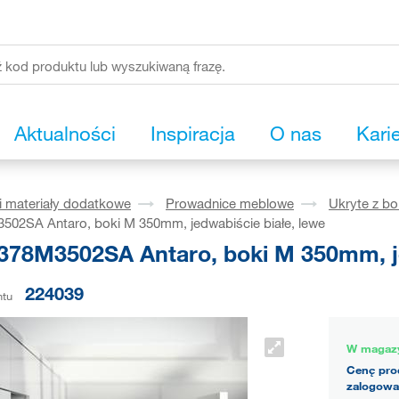
Aktualności
Inspiracja
O nas
Kari
i materiały dodatkowe
Prowadnice meblowe
Ukryte z b
02SA Antaro, boki M 350mm, jedwabiście białe, lewe
78M3502SA Antaro, boki M 350mm, jed
224039
ntu
W magaz
Cenę pro
zalogowa