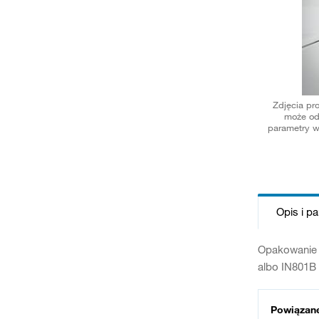
Zdjęcia pr
może od
parametry w
Opis i p
Opakowanie z
albo IN801B
Powiązan