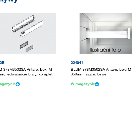
22B
224041
 378M3502SA Antaro, boki M
BLUM 378M3502SA Antaro, boki M
m, jedwabiście biały, komplet
350mm, szare. Lewe
agazynie
W magazynie