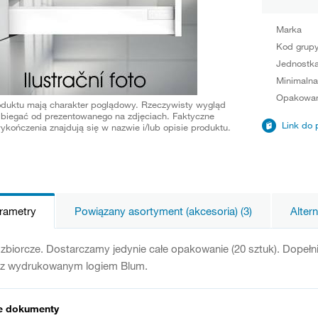
Marka
Kod grup
Jednostka
Minimalna
Opakowan
oduktu mają charakter poglądowy. Rzeczywisty wygląd
biegać od prezentowanego na zdjęciach. Faktyczne
Link do 
ykończenia znajdują się w nazwie i/lub opisie produktu.
arametry
Powiązany asortyment (akcesoria) (3)
Alter
biorcze. Dostarczamy jedynie całe opakowanie (20 sztuk). Dopełn
 z wydrukowanym logiem Blum.
e dokumenty