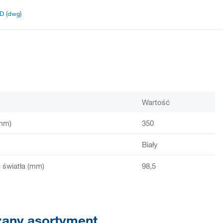
D (dwg)
Wartość
mm)
350
Biały
światła (mm)
98,5
any asortyment