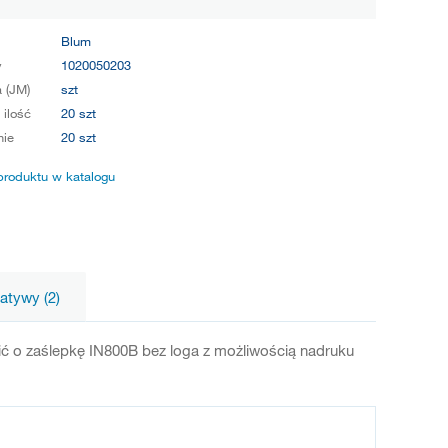
Blum
y
1020050203
 (JM)
szt
 ilość
20 szt
ie
20 szt
produktu w katalogu
natywy (2)
ić o zaślepkę IN800B bez loga z możliwością nadruku