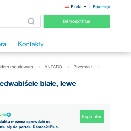
Rejestracja
Polski
Démos24Plus
era
Kontakty
okiem metalowym
ANTARO
Przemysł
wabiście białe, lewe
ynie
Kup online
duktu możesz sprawdzić po
niu się do portalu Démos24Plus.