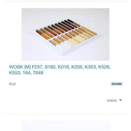
WOSK (M) F237, S182, K016, K205, K353, K526,
K553, 164, 7648
Kod
253490
więcej