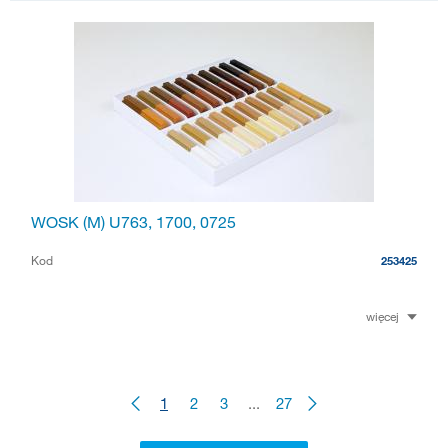
WOSK (M) U763, 1700, 0725
Kod
253425
więcej
1
2
3
...
27