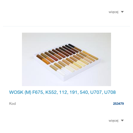
więcej
WOSK (M) F675, K552, 112, 191, 540, U707, U708
Kod
253479
więcej