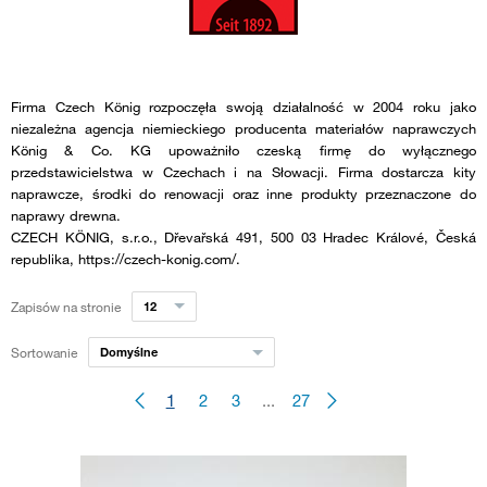
Firma Czech König rozpoczęła swoją działalność w 2004 roku jako
niezależna agencja niemieckiego producenta materiałów naprawczych
König & Co. KG upoważniło czeską firmę do wyłącznego
przedstawicielstwa w Czechach i na Słowacji. Firma dostarcza kity
naprawcze, środki do renowacji oraz inne produkty przeznaczone do
naprawy drewna.
CZECH KÖNIG, s.r.o., Dřevařská 491, 500 03 Hradec Králové, Česká
republika, https://czech-konig.com/.
Zapisów na stronie
12
Sortowanie
Domyślne
1
2
3
...
27