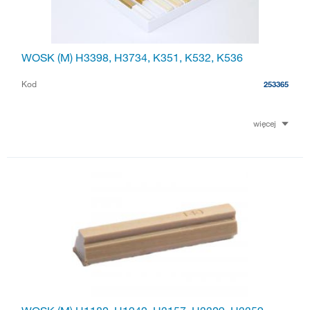
WOSK (M) H3398, H3734, K351, K532, K536
Kod
253365
więcej