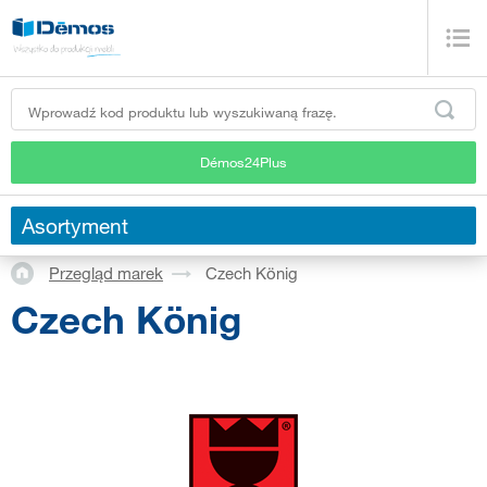
Démos24Plus
Asortyment
Przegląd marek
Czech König
Czech König