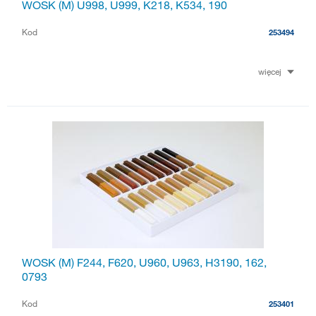
WOSK (M) U998, U999, K218, K534, 190
Kod
253494
więcej
WOSK (M) F244, F620, U960, U963, H3190, 162,
0793
Kod
253401