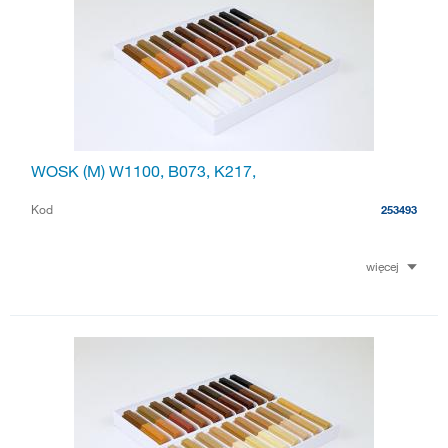
WOSK (M) W1100, B073, K217,
Kod
253493
więcej