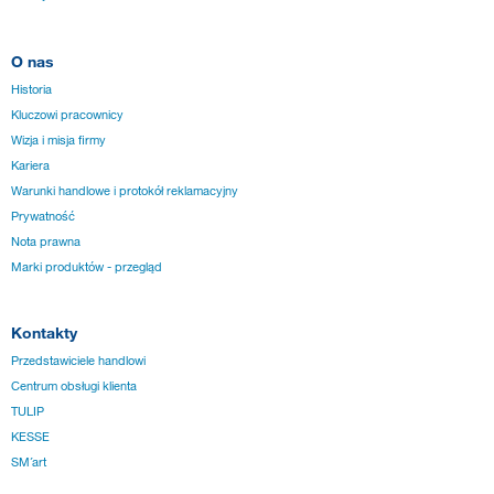
O nas
Historia
Kluczowi pracownicy
Wizja i misja firmy
Kariera
Warunki handlowe i protokół reklamacyjny
Prywatność
Nota prawna
Marki produktów - przegląd
Kontakty
Przedstawiciele handlowi
Centrum obsługi klienta
TULIP
KESSE
SM´art