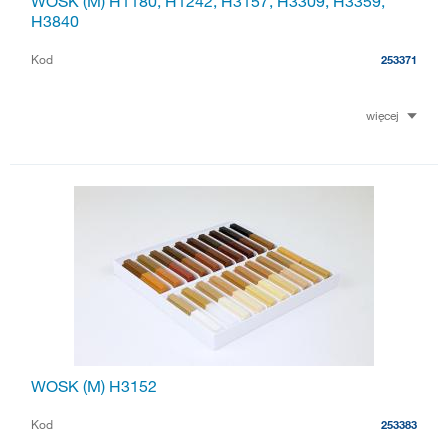
WOSK (M) H1180, H1242, H3157, H3309, H3359,
H3840
Kod
253371
więcej
WOSK (M) H3152
Kod
253383