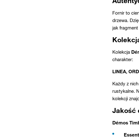
Autenty
Fornir to ci
drzewa. Dzię
jak fragment
Kolekcj
Kolekcja
Dé
charakter:
LINEA, ORD
Każdy z nich
rustykalne. 
kolekcji zna
Jakość 
Démos Tim
Essent