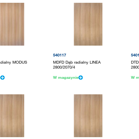
540117
540
dialny MODUS
MDFD Dąb radialny LINEA
DTD
2800/2070/4
280
e
W magazynie
W m