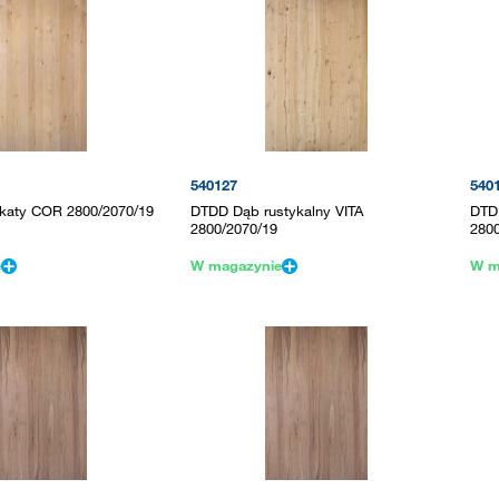
540127
540
katy COR 2800/2070/19
DTDD Dąb rustykalny VITA
DTD
2800/2070/19
280
e
W magazynie
W m