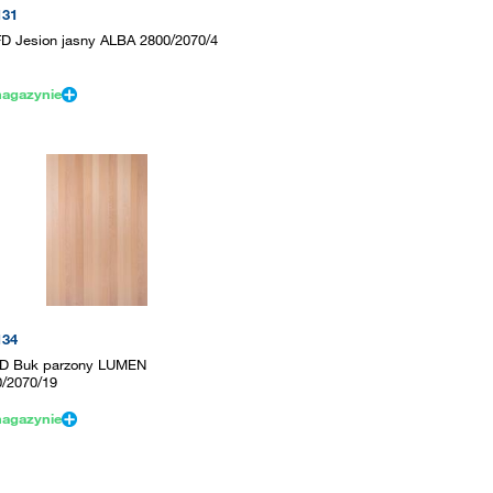
131
D Jesion jasny ALBA 2800/2070/4
agazynie
134
D Buk parzony LUMEN
0/2070/19
agazynie