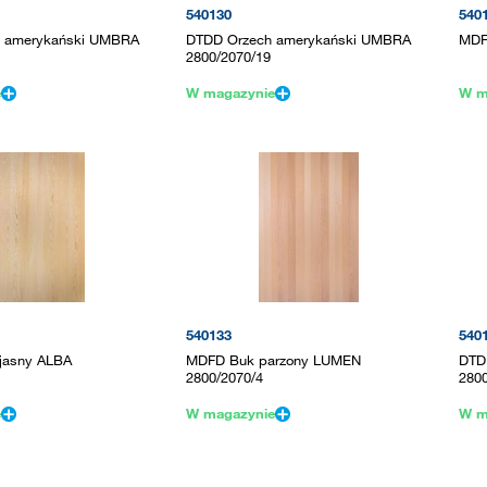
540130
540
 amerykański UMBRA
DTDD Orzech amerykański UMBRA
MDF
2800/2070/19
e
W magazynie
W m
540133
540
jasny ALBA
MDFD Buk parzony LUMEN
DTD
2800/2070/4
280
e
W magazynie
W m