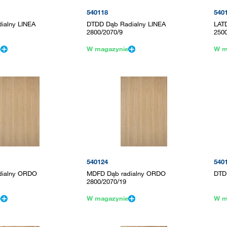
540118
540
ialny LINEA
DTDD Dąb Radialny LINEA
LAT
2800/2070/9
250
e
W magazynie
W m
540124
540
dialny ORDO
MDFD Dąb radialny ORDO
DTD
2800/2070/19
e
W magazynie
W m