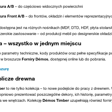
ura A/B
– do częściowo widocznych powierzchni
ura Front A/B
– do frontów, okładzin i elementów reprezentacyjny
dostępna jest na różnych nośnikach (MDF, DTD, HDF, płyta stolarsk
zerokie zastosowanie – od produkcji mebli po designerskie okładzi
a – wszystko w jednym miejscu
 parametry techniczne, kody produktów oraz pełne specyfikacje 
 w broszurze
Forniry Démos
, dostępnej online lub do pobrania.
szurę
licze drewna
ber
to nie tylko kolekcja – to nowe podejście do pracy z drewnem. W
pniowo prezentować poszczególne dekory, ich historię, parametry 
a we wnętrzach. Kolekcję
Démos Timber
uzupełniają również forn