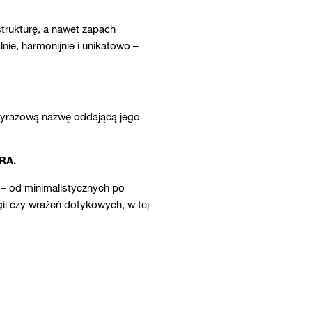
strukturę, a nawet zapach
nie, harmonijnie i unikatowo –
owyrazową nazwę oddającą jego
RA.
 – od minimalistycznych po
rgii czy wrażeń dotykowych, w tej