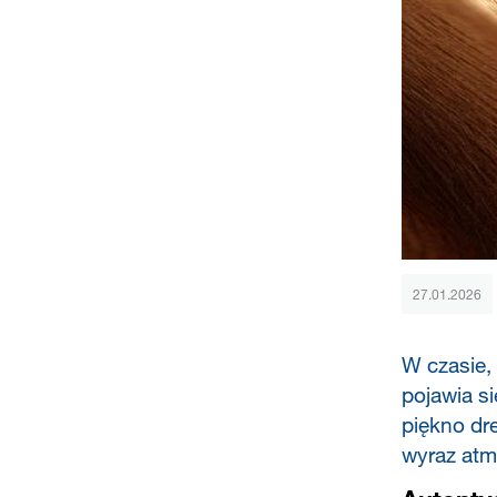
27.01.2026
W czasie,
pojawia s
piękno dre
wyraz atmo