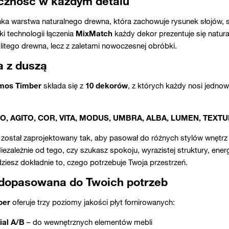
czność w każdym detalu
enka warstwa naturalnego drewna, która zachowuje rysunek słojów, 
ki technologii łączenia
MixMatch
każdy dekor prezentuje się natural
 litego drewna, lecz z zaletami nowoczesnej obróbki.
a z duszą
mos Timber
składa się z
10 dekorów
, z których każdy nosi jedn
O, AGITO, COR, VITA, MODUS, UMBRA, ALBA, LUMEN, TEXTU
 został zaprojektowany tak, aby pasował do różnych stylów wnętrz
Niezależnie od tego, czy szukasz spokoju, wyrazistej struktury, ene
jdziesz dokładnie to, czego potrzebuje Twoja przestrzeń.
dopasowana do Twoich potrzeb
ber
oferuje trzy poziomy jakości płyt fornirowanych:
ial A/B
– do wewnętrznych elementów mebli