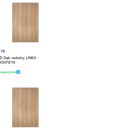
119
D Dąb radialny LINEA
0/2070/19
agazynie