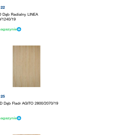
122
D Dąb Radialny LINEA
0/1240/19
agazynie
125
D Dąb Fladr AGITO 2800/2070/19
agazynie