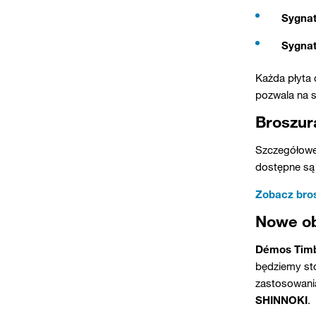
Sygnat
Sygnat
Każda płyta 
pozwala na s
Broszur
Szczegółowe
dostępne są
Zobacz bro
Nowe ob
Démos Tim
będziemy sto
zastosowani
SHINNOKI
.