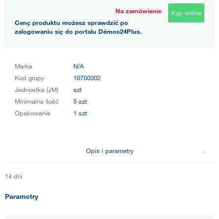
Na zamówienie
Kup online
Cenę produktu możesz sprawdzić po
zalogowaniu się do portalu Démos24Plus.
Marka
N/A
Kod grupy
10700302
Jednostka (JM)
szt
Minimalna ilość
5 szt
Opakowanie
1 szt
Opis i parametry
14 dni
Parametry