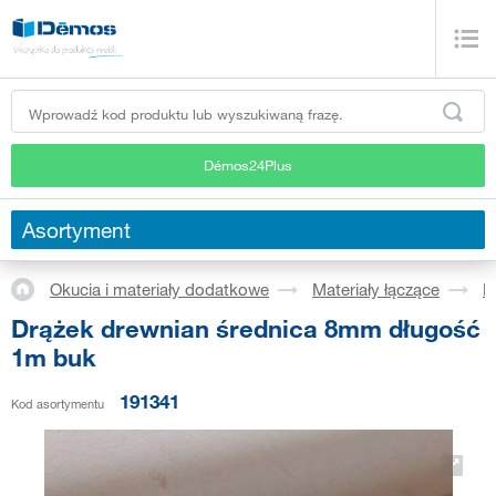
Démos24Plus
Asortyment
Okucia i materiały dodatkowe
Materiały łączące
K
Drążek drewnian średnica 8mm długość
1m buk
191341
Kod asortymentu