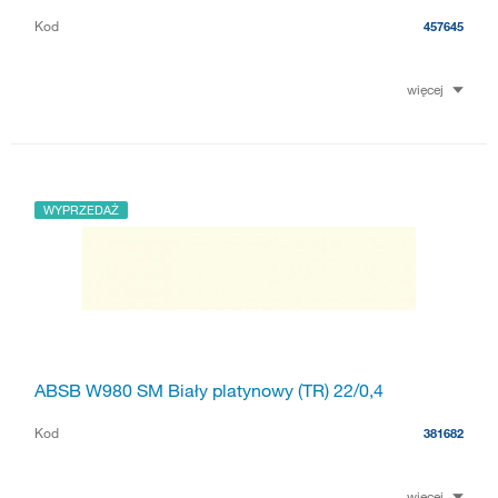
Kod
457645
więcej
WYPRZEDAŻ
ABSB W980 SM Biały platynowy (TR) 22/0,4
Kod
381682
więcej