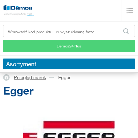
Démos24Plus
Asortyment
Przegląd marek
Egger
Egger