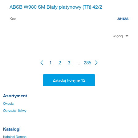
ABSB W980 SM Biały platynowy (TR) 42/2
Kod
381686
więcej
1
2
3
...
285
Asortyment
Okucia
Obrzeża i listwy
Katalogi
Katalogi Demos