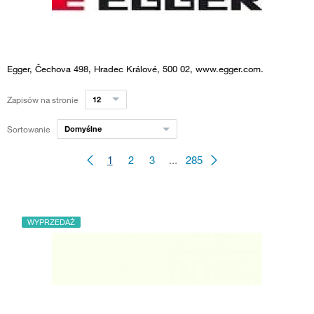
Egger, Čechova 498, Hradec Králové, 500 02, www.egger.com.
Zapisów na stronie
12
Sortowanie
Domyślne
1
2
3
...
285
WYPRZEDAŻ