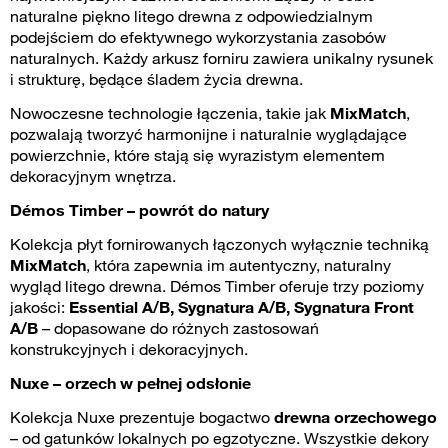
naturalne piękno litego drewna z odpowiedzialnym
podejściem do efektywnego wykorzystania zasobów
naturalnych.
Każdy arkusz forniru zawiera unikalny rysunek
i strukturę, będące śladem życia drewna.
Nowoczesne technologie łączenia, takie jak
MixMatch
,
pozwalają tworzyć harmonijne i naturalnie wyglądające
powierzchnie, które stają się wyrazistym elementem
dekoracyjnym wnętrza.
Démos Timber – powrót do natury
Kolekcja płyt fornirowanych łączonych wyłącznie techniką
MixMatch
, która zapewnia im autentyczny, naturalny
wygląd litego drewna. Démos Timber oferuje trzy poziomy
jakości:
Essential A/B, Sygnatura A/B, Sygnatura Front
A/B
– dopasowane do różnych zastosowań
konstrukcyjnych i dekoracyjnych.
Nuxe – orzech w pełnej odsłonie
Kolekcja Nuxe prezentuje bogactwo
drewna orzechowego
– od gatunków lokalnych po egzotyczne. Wszystkie dekory