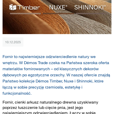
10.12.2025
Fornir to najwierniejsze odzwierciedlenie natury we
wnętrzu. W Démos Trade czeka na Państwa szeroka oferta
materiałów fornirowanych – od klasycznych dekorów
dębowych po egzotyczne orzechy. W naszej ofercie znajdą
Państwo kolekcje Démos Timber, Nuxe i Shinnoki, które
łączą w sobie precyzję rzemiosła, estetykę i
funkcjonalność.
Fornir, cienki arkusz naturalnego drewna uzyskiwany
poprzez łuszczenie lub cięcie pnia, jest jego
najwierniejszym odzwierciedleniem. Łączy w sobie