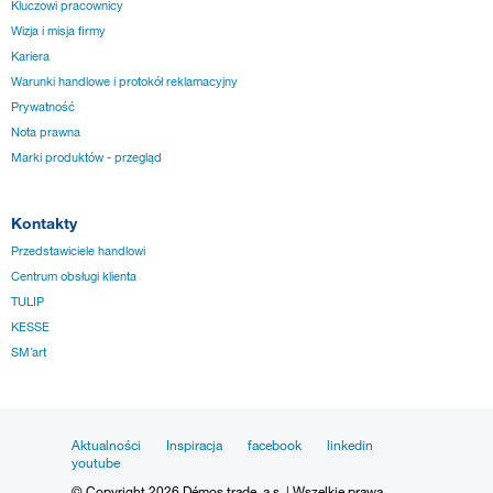
Kluczowi pracownicy
Wizja i misja firmy
Kariera
Warunki handlowe i protokół reklamacyjny
Prywatność
Nota prawna
Marki produktów - przegląd
Kontakty
Przedstawiciele handlowi
Centrum obsługi klienta
TULIP
KESSE
SM´art
Aktualności
Inspiracja
facebook
linkedin
youtube
© Copyright 2026 Démos trade, a.s. | Wszelkie prawa