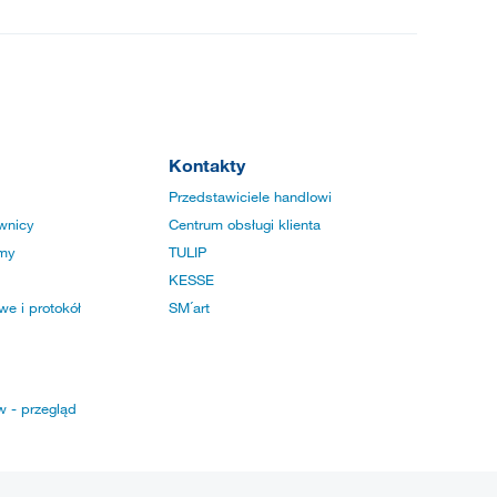
Kontakty
Przedstawiciele handlowi
wnicy
Centrum obsługi klienta
rmy
TULIP
KESSE
e i protokół
SM´art
w - przegląd