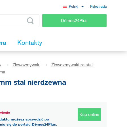
Rejestracja
Polski
Démos24Plus
era
Kontakty
y
Zlewozmywaki
Zlewozmywaki ze stali
wna
m stal nierdzewna
ienie
Kup online
duktu możesz sprawdzić po
niu się do portalu Démos24Plus.