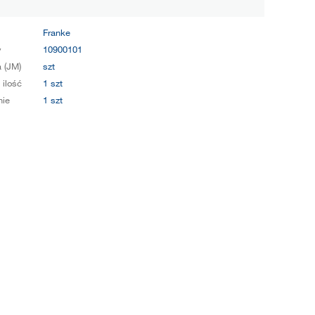
Franke
y
10900101
 (JM)
szt
 ilość
1 szt
ie
1 szt