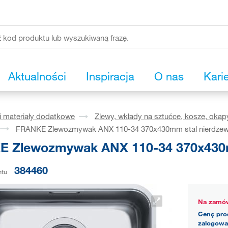
Aktualności
Inspiracja
O nas
Kari
i materiały dodatkowe
Zlewy, wkłady na sztućce, kosze, okap
FRANKE Zlewozmywak ANX 110-34 370x430mm stal nierdze
 Zlewozmywak ANX 110-34 370x430m
384460
ntu
Na zamów
Cenę pro
zalogowa