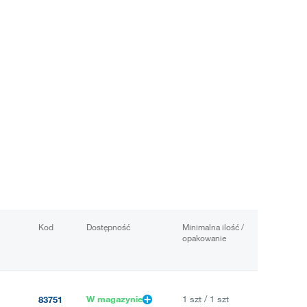
Kod
Dostępność
Minimalna ilość /
opakowanie
W magazynie
1 szt / 1 szt
83751