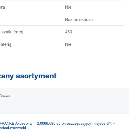
ora
Nie
Bez ociekacza
 szafki (mm)
450
aterią
Nie
any asortyment
Nazwa
FRANKE Akcesoria 112.0066.085 syfon oszczędzający miejsce 6/4 +
odgał.zmywarki