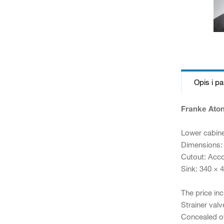
Opis i p
Franke Aton
Lower cabin
Dimensions:
Cutout: Acco
Sink: 340 ×
The price inc
Strainer valv
Concealed o