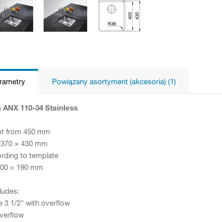
arametry
Powiązany asortyment (akcesoria) (1)
 ANX 110-34 Stainless
et from 450 mm
 370 × 430 mm
rding to template
 400 × 190 mm
ludes:
e 3 1/2" with overflow
verflow