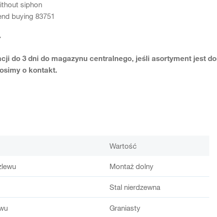
without siphon
nd buying 83751
7
acji do 3 dni do magazynu centralnego, jeśli asortyment jest 
rosimy o kontakt.
Wartość
 zlewu
Montaż dolny
Stal nierdzewna
ewu
Graniasty