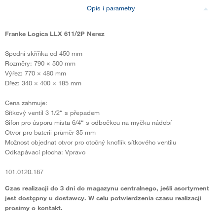
Opis i parametry
Franke Logica LLX 611/2P Nerez
Spodní skříňka od 450 mm
Rozměry: 790 × 500 mm
Výřez: 770 × 480 mm
Dřez: 340 × 400 × 185 mm
Cena zahrnuje:
Sítkový ventil 3 1/2“ s přepadem
Sifon pro úsporu místa 6/4“ s odbočkou na myčku nádobí
Otvor pro baterii průměr 35 mm
Možnost objednat otvor pro otočný knoflík sítkového ventilu
Odkapávací plocha: Vpravo
101.0120.187
Czas realizacji do 3 dni do magazynu centralnego, jeśli asortyment
jest dostępny u dostawcy. W celu potwierdzenia czasu realizacji
prosimy o kontakt.