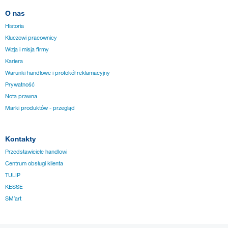
O nas
Historia
Kluczowi pracownicy
Wizja i misja firmy
Kariera
Warunki handlowe i protokół reklamacyjny
Prywatność
Nota prawna
Marki produktów - przegląd
Kontakty
Przedstawiciele handlowi
Centrum obsługi klienta
TULIP
KESSE
SM´art