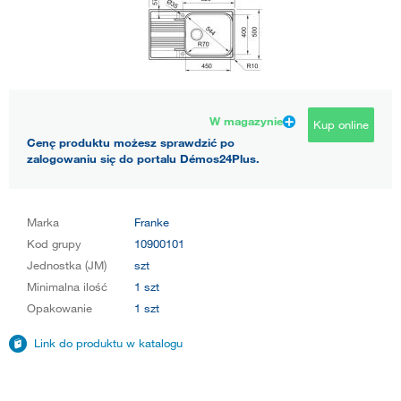
W magazynie
Kup online
Cenę produktu możesz sprawdzić po
zalogowaniu się do portalu Démos24Plus.
Marka
Franke
Kod grupy
10900101
Jednostka (JM)
szt
Minimalna ilość
1 szt
Opakowanie
1 szt
Link do produktu w katalogu