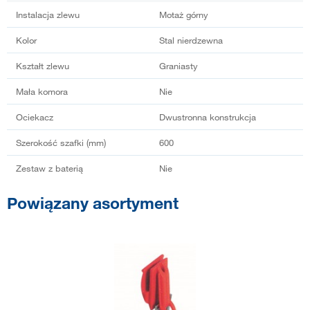
Instalacja zlewu
Motaż górny
Kolor
Stal nierdzewna
Kształt zlewu
Graniasty
Mała komora
Nie
Ociekacz
Dwustronna konstrukcja
Szerokość szafki (mm)
600
Zestaw z baterią
Nie
Powiązany asortyment