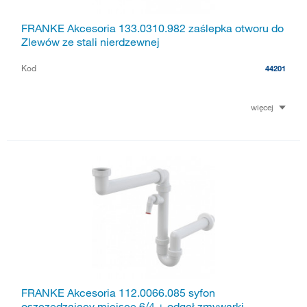
FRANKE Akcesoria 133.0310.982 zaślepka otworu do
Zlewów ze stali nierdzewnej
Kod
44201
więcej
FRANKE Akcesoria 112.0066.085 syfon
oszczędzający miejsce 6/4 + odgał.zmywarki