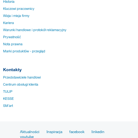
Historia
Kluczowi pracownicy
Wizja i misja firmy
Kariera
Warunki handlowe i protokół reklamacyjny
Prywatność
Nota prawna
Marki produktów - przegląd
Kontakty
Przedstawiciele handlowi
Centrum obsługi klienta
TULIP
KESSE
SM´art
Aktualności
Inspiracja
facebook
linkedin
youtube