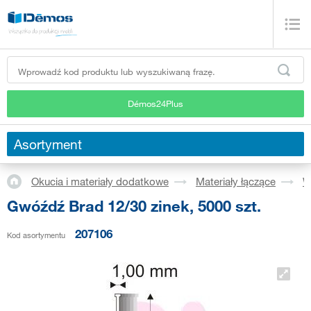
Démos24Plus
Asortyment
Okucia i materiały dodatkowe
Materiały łączące
W
Gwóźdź Brad 12/30 zinek, 5000 szt.
207106
Kod asortymentu