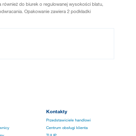
a również do biurek o regulowanej wysokości blatu,
z odwracania. Opakowanie zawiera 2 podkładki
Kontakty
Przedstawiciele handlowi
wnicy
Centrum obsługi klienta
rmy
TULIP