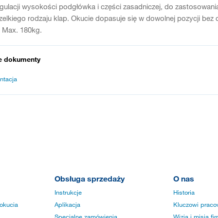
gulacji wysokości podgłówka i części zasadniczej, do zastosowani
zelkiego rodzaju klap. Okucie dopasuje się w dowolnej pozycji be
 Max. 180kg.
e dokumenty
ntacja
Obsługa sprzedaży
O nas
Instrukcje
Historia
okucia
Aplikacja
Kluczowi praco
Specjalne zamówienia
Wizja i misja fi