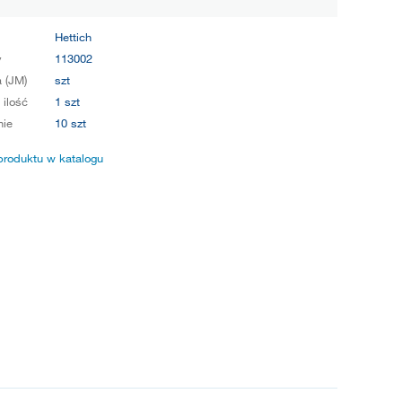
Hettich
y
113002
 (JM)
szt
 ilość
1 szt
ie
10 szt
produktu w katalogu