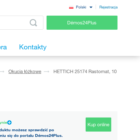
Rejestracja
Polski
Démos24Plus
era
Kontakty
Okucia łóżkowe
HETTICH 25174 Rastomat, 10
ynie
Kup online
duktu możesz sprawdzić po
niu się do portalu Démos24Plus.