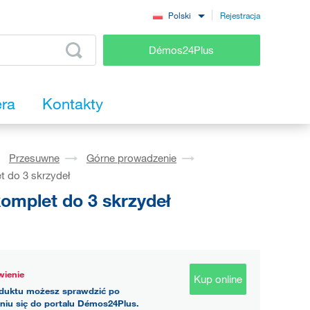
Rejestracja
Polski
Démos24Plus
era
Kontakty
Przesuwne
Górne prowadzenie
 do 3 skrzydeł
omplet do 3 skrzydeł
ienie
Kup online
duktu możesz sprawdzić po
niu się do portalu Démos24Plus.