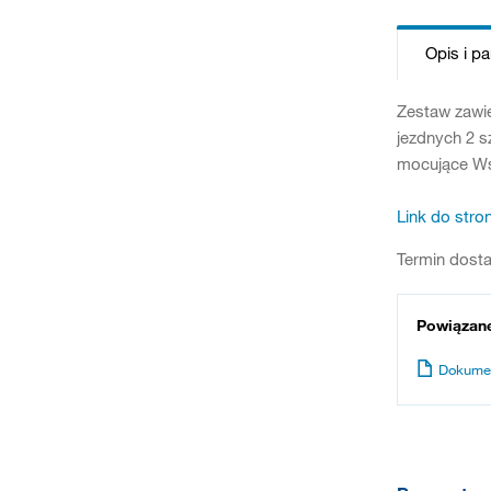
Opis i p
Zestaw zawie
jezdnych 2 s
mocujące Wsk
Link do stro
Termin dosta
Powiązan
Dokume