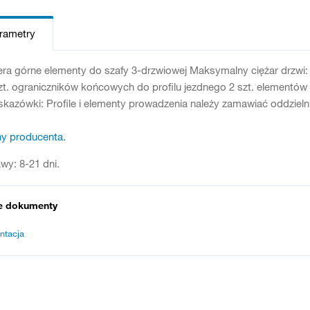
arametry
ra górne elementy do szafy 3-drzwiowej Maksymalny ciężar drzwi:
zt. ograniczników końcowych do profilu jezdnego 2 szt. element
azówki: Profile i elementy prowadzenia należy zamawiać oddzielni
ny producenta.
wy: 8-21 dni.
e dokumenty
ntacja