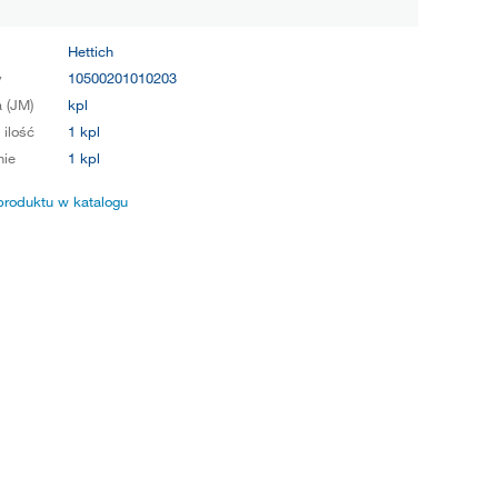
Hettich
y
10500201010203
 (JM)
kpl
 ilość
1 kpl
ie
1 kpl
produktu w katalogu