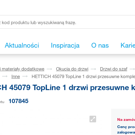
Aktualności
Inspiracja
O nas
Kari
i materiały dodatkowe
Okucia do drzwi
Drzwi do szaf
Inne
HETTICH 45079 TopLine 1 drzwi przesuwne komplet
H 45079 TopLine 1 drzwi przesuwne k
107845
ntu
Na zamów
Cenę pro
zalogowa