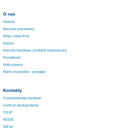
O nas
Historia
Kluczowi pracownicy
Wizja i misja firmy
Kariera
Warunki handlowe i protokół reklamacyjny
Prywatność
Nota prawna
Marki produktów - przegląd
Kontakty
Przedstawiciele handlowi
Centrum obsługi klienta
TULIP
KESSE
SM´art