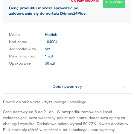
Na zamówienie
Kup online
Cenę produktu możesz sprawdzić po
zalogowaniu się do portalu Démos24Plus.
Marka
Hettich
Kod grupy
104004
Jednostka (JM)
szt
Minimalna ilość
1 szt
Opakowanie
50 szt
Opis i parametry
Rowek do śrubokręta krzyżakowego i płaskiego.
Czas dostawy od 8 do 21 dni. W przypadku zamówienia ilości
wykraczającej poza wskazany pakiet pobieramy dodatkową opłatę za
obsługę i wysyłkę. Dodatkowa opłata wynosi 50 CZK. Kwota dopłaty w
PLN może się różnić w zależności od aktualnego kursu wymiany