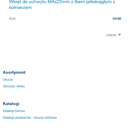
Wkręt do uchwytu M4x22mm z łbem półokrągłym z
kołnierzem
Kod
10145
więcej
Asortyment
Okucia
Obrzeża i listwy
Katalogi
Katalogi Demos
Katalogi dostawców - okucia meblowe