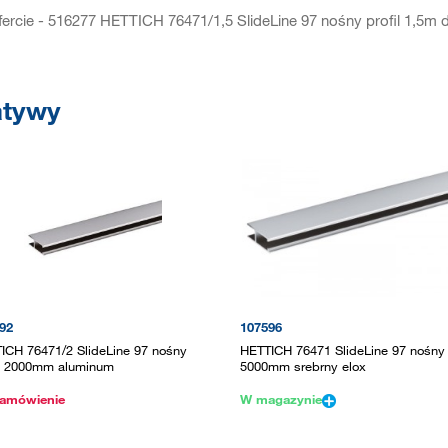
ercie - 516277 HETTICH 76471/1,5 SlideLine 97 nośny profil 1,5m
atywy
92
107596
ICH 76471/2 SlideLine 97 nośny
HETTICH 76471 SlideLine 97 nośny p
il 2000mm aluminum
5000mm srebrny elox
amówienie
W magazynie