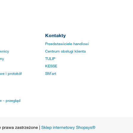
Kontakty
Przedstawiciele handlowi
wnicy
Centrum obsługi klienta
rmy
TULIP
KESSE
e i protokół
SM´art
w - przegląd
e prawa zastrzeżone |
Sklep internetowy Shopsys®