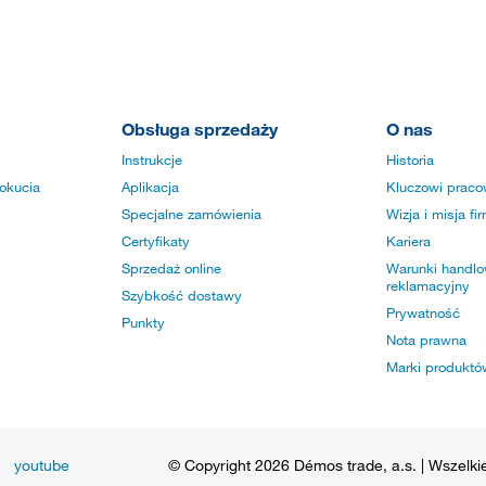
Obsługa sprzedaży
O nas
Instrukcje
Historia
okucia
Aplikacja
Kluczowi praco
Specjalne zamówienia
Wizja i misja fi
Certyfikaty
Kariera
Sprzedaż online
Warunki handlow
reklamacyjny
Szybkość dostawy
Prywatność
Punkty
Nota prawna
Marki produktó
youtube
© Copyright 2026 Démos trade, a.s. | Wszelki