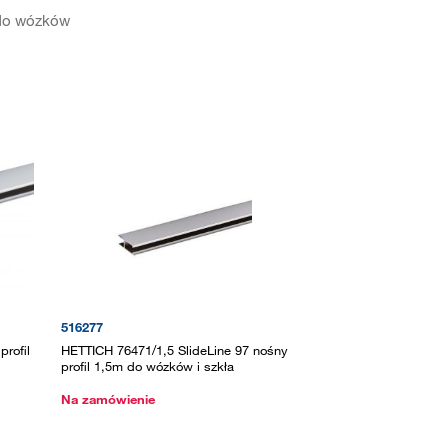
 do wózków
516277
rofil
HETTICH 76471/1,5 SlideLine 97 nośny
profil 1,5m do wózków i szkła
Na zamówienie