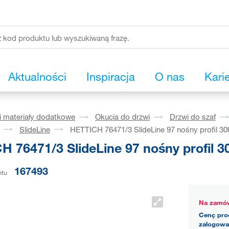
Aktualności
Inspiracja
O nas
Kari
i materiały dodatkowe
Okucia do drzwi
Drzwi do szaf
SlideLine
HETTICH 76471/3 SlideLine 97 nośny profil 
H 76471/3 SlideLine 97 nośny profil
167493
ntu
Na zamów
Cenę pro
zalogowa