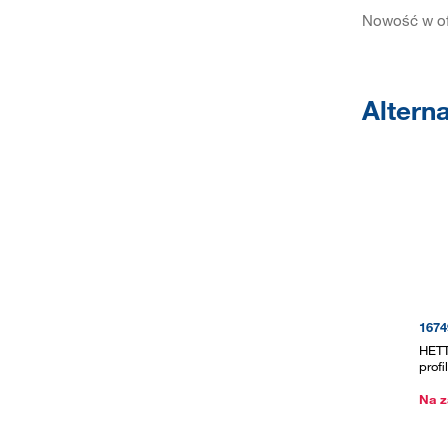
Nowość w of
Altern
1674
HETT
prof
Na z