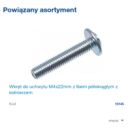
Powiązany asortyment
Wkręt do uchwytu M4x22mm z łbem półokrągłym z
kołnierzem
Kod
10145
więcej