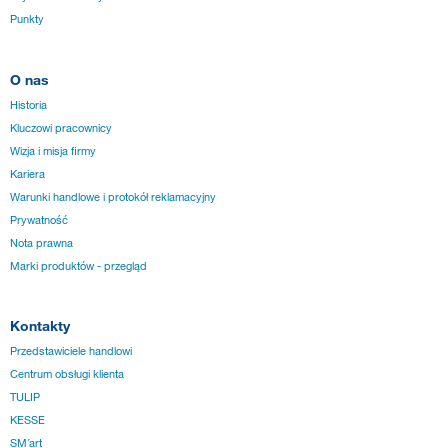
Punkty
O nas
Historia
Kluczowi pracownicy
Wizja i misja firmy
Kariera
Warunki handlowe i protokół reklamacyjny
Prywatność
Nota prawna
Marki produktów - przegląd
Kontakty
Przedstawiciele handlowi
Centrum obsługi klienta
TULIP
KESSE
SM´art