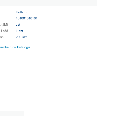
Hettich
y
101001010101
 (JM)
szt
 ilość
1 szt
ie
200 szt
produktu w katalogu