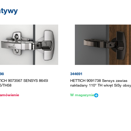
atywy
98
344691
ICH 9073567 SENSYS 8645I
HETTICH 9091738 Sensys zawias
5/TH58
nakładany 110° TH wkręt SiSy obs
amówienie
W magazynie