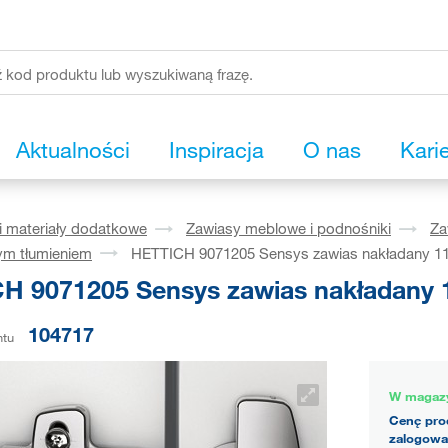
Aktualności
Inspiracja
O nas
Kari
i materiały dodatkowe
Zawiasy meblowe i podnośniki
Za
ym tłumieniem
HETTICH 9071205 Sensys zawias nakładany 11
H 9071205 Sensys zawias nakładany 1
104717
ntu
W magaz
Cenę pro
zalogowa