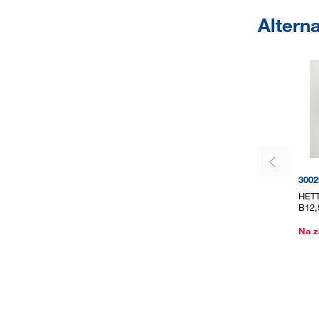
Altern
3002
HETT
B12,
Na z