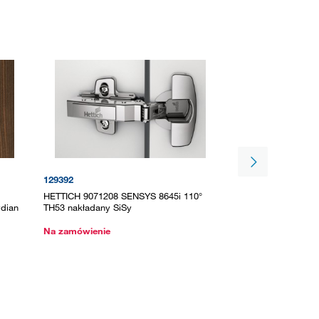
129392
497622
HETTICH 9071208 SENSYS 8645i 110°
HETTICH 9313100 N
ydian
TH53 nakładany SiSy
nakładany 105° TH 
Na zamówienie
W magazynie