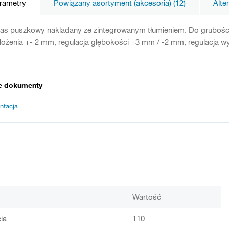
arametry
Powiązany asortyment (akcesoria) (12)
Alte
ias puszkowy nakladany ze zintegrowanym tłumieniem. Do grubości
łożenia +- 2 mm, regulacja głębokości +3 mm / -2 mm, regulacja w
e dokumenty
ntacja
Wartość
ia
110