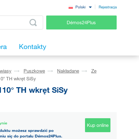
Rejestracja
Polski
Démos24Plus
era
Kontakty
wiasy
Puszkowe
Nakładane
Ze
0° TH wkręt SiSy
10° TH wkręt SiSy
ynie
Kup online
duktu możesz sprawdzić po
niu się do portalu Démos24Plus.