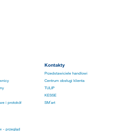
Kontakty
Przedstawiciele handlowi
wnicy
Centrum obsługi klienta
rmy
TULIP
KESSE
e i protokół
SM´art
w - przegląd