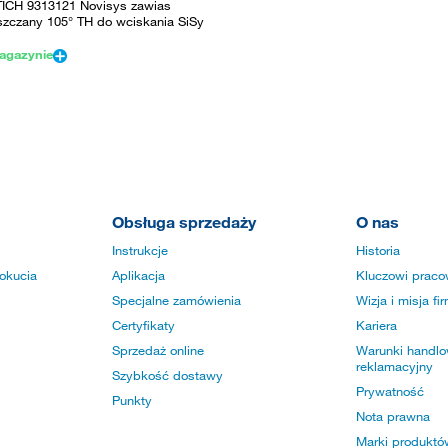
ICH 9313121 Novisys zawias
zczany 105° TH do wciskania SiSy
agazynie
Obsługa sprzedaży
O nas
Instrukcje
Historia
okucia
Aplikacja
Kluczowi praco
Specjalne zamówienia
Wizja i misja fi
Certyfikaty
Kariera
Sprzedaż online
Warunki handlow
reklamacyjny
Szybkość dostawy
Prywatność
Punkty
Nota prawna
Marki produktó