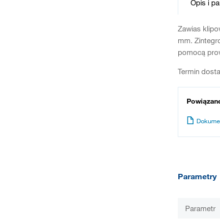
Opis i p
Zawias klipo
mm. Zintegr
pomocą prow
Termin dosta
Powiązan
Dokume
Parametry
Parametr