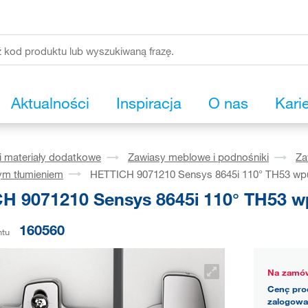
Aktualności
Inspiracja
O nas
Kari
i materiały dodatkowe
Zawiasy meblowe i podnośniki
Za
ym tłumieniem
HETTICH 9071210 Sensys 8645i 110° TH53 wp
H 9071210 Sensys 8645i 110° TH53 w
160560
ntu
Na zamów
Cenę pro
zalogowa