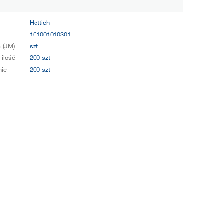
Hettich
y
101001010301
 (JM)
szt
 ilość
200 szt
ie
200 szt