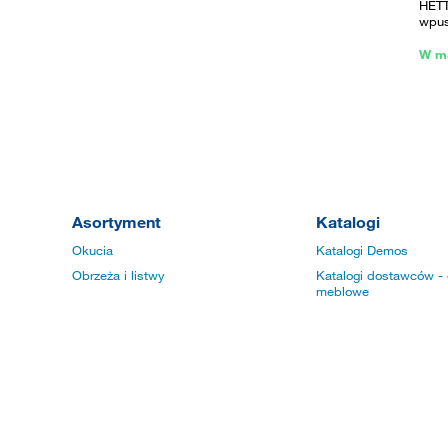
HETT
wpus
W m
Asortyment
Katalogi
Okucia
Katalogi Demos
Obrzeża i listwy
Katalogi dostawców - 
meblowe