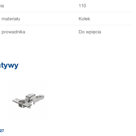
ia
110
 materiału
Kołek
 prowadnika
Do wpięcia
atywy
27