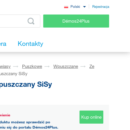
Rejestracja
Polski
Démos24Plus
era
Kontakty
wiasy
Puszkowe
Wpuszczane
Ze
uszczany SiSy
puszczany SiSy
ienie
Kup online
duktu możesz sprawdzić po
niu się do portalu Démos24Plus.