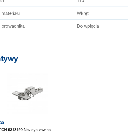
ia
110
 materiału
Wkręt
 prowadnika
Do wpięcia
atywy
30
ICH 9313150 Novisys zawias