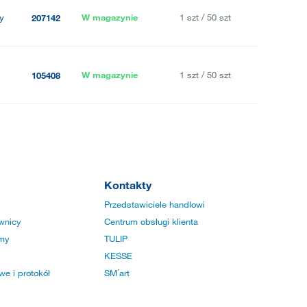
y
W magazynie
1 szt / 50 szt
207142
W magazynie
1 szt / 50 szt
105408
Kontakty
Przedstawiciele handlowi
wnicy
Centrum obsługi klienta
rmy
TULIP
KESSE
e i protokół
SM´art