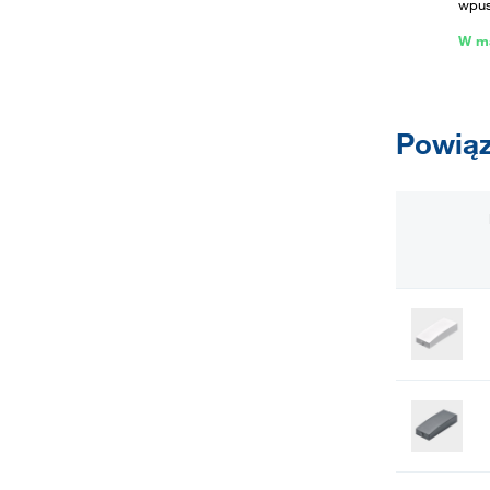
wpus
W m
Powiąz