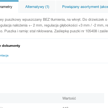
arametry
Alternatywy (1)
Powiązany asortyment (akces
owy puszkowy wpuszczany BEZ tłumienia, na wkręt. Do drzwiczek o
gulacja nałożenia +- 2 mm, regulacja głębokości +3 mm / -2 mm,
 Puszka i ramię: stal niklowana. Zaślepkę puszki nr 105408 i zaśl
e dokumenty
ntacja
Wartość