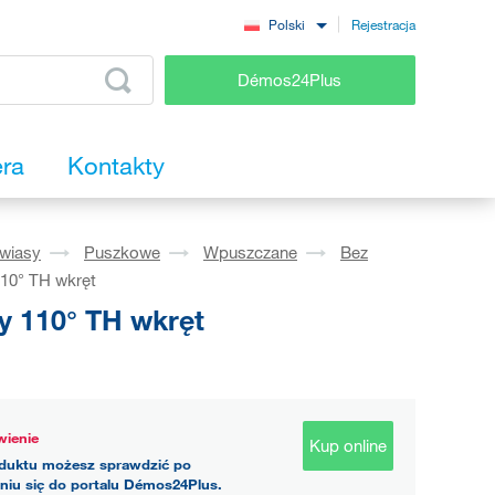
Rejestracja
Polski
Démos24Plus
era
Kontakty
wiasy
Puszkowe
Wpuszczane
Bez
10° TH wkręt
 110° TH wkręt
ienie
Kup online
duktu możesz sprawdzić po
niu się do portalu Démos24Plus.