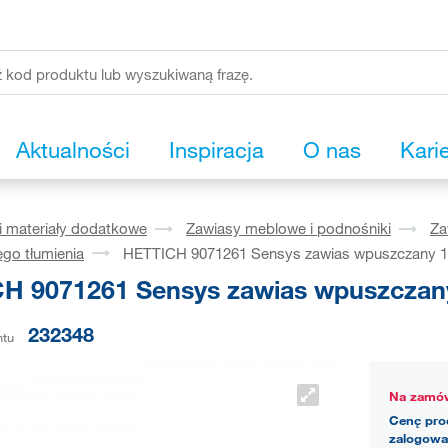
Aktualności
Inspiracja
O nas
Kari
i materiały dodatkowe
Zawiasy meblowe i podnośniki
Za
go tłumienia
HETTICH 9071261 Sensys zawias wpuszczany 1
H 9071261 Sensys zawias wpuszczany
232348
ntu
Na zamów
Cenę pro
zalogowa