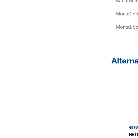
Kąt otwarc
Montaż do
Montaż do
Altern
4976
HETT