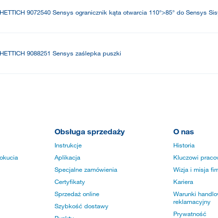
HETTICH 9072540 Sensys ogranicznik kąta otwarcia 110°>85° do Sensys Sis
HETTICH 9088251 Sensys zaślepka puszki
Obsługa sprzedaży
O nas
Instrukcje
Historia
okucia
Aplikacja
Kluczowi praco
Specjalne zamówienia
Wizja i misja fi
Certyfikaty
Kariera
Sprzedaż online
Warunki handlow
reklamacyjny
Szybkość dostawy
Prywatność