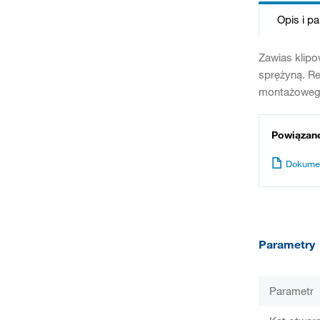
Opis i p
Zawias klip
sprężyną. Re
montażowego.
Powiązan
Dokume
Parametry
Parametr