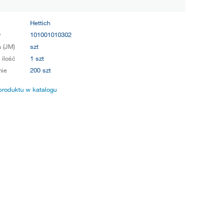
Hettich
y
101001010302
 (JM)
szt
 ilość
1 szt
ie
200 szt
produktu w katalogu