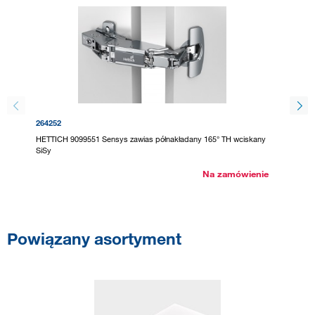
264252
300478
HETTICH 9099551 Sensys zawias półnakładany 165° TH wciskany
HETTICH
SiSy
Na zamówienie
Powiązany asortyment