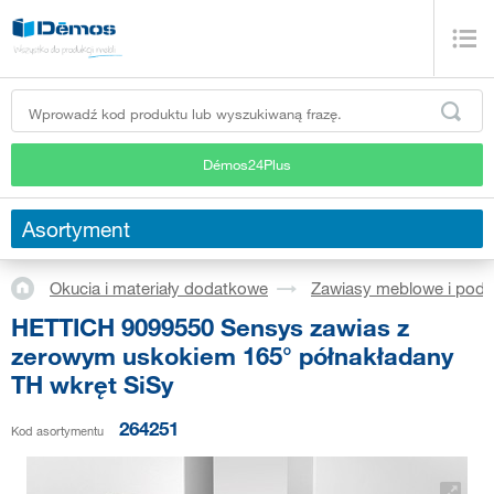
Démos24Plus
Asortyment
Okucia i materiały dodatkowe
Zawiasy meblowe i podn
HETTICH 9099550 Sensys zawias z
zerowym uskokiem 165° półnakładany
TH wkręt SiSy
264251
Kod asortymentu