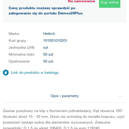
Na zamówienie
Kup online
Cenę produktu możesz sprawdzić po
zalogowaniu się do portalu Démos24Plus.
Marka
Hettich
Kod grupy
101001010201
Jednostka (JM)
szt
Minimalna ilość
50 szt
Opakowanie
50 szt
Link do produktu w katalogu
Opis i parametry
Zawias puszkowy na klip z tłumieniem półnakładany. Kąt otwarcia 165°.
Grubość drzwi 15 - 32 mm. Drzwi nie wchodzą do światła korpusu, czyli
przestrzeń zostaje wolna dla elementów wysuwanych. Zalecane
prowadniki: D 1,5 na wkręt 106403, D 1,5 na euro 119240.