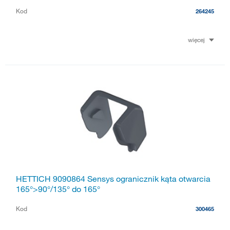
Kod
264245
więcej
HETTICH 9090864 Sensys ogranicznik kąta otwarcia
165°>90°/135° do 165°
Kod
300465