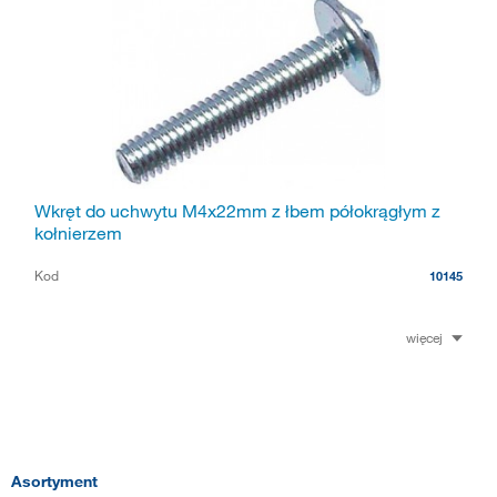
Wkręt do uchwytu M4x22mm z łbem półokrągłym z
kołnierzem
Kod
10145
więcej
Asortyment