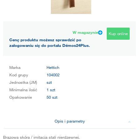
W magazynie
Kup online
Cenę produktu możesz sprawdzić po
zalogowaniu się do portalu Démos24Plus.
Marka
Hettich
Kod grupy
104002
Jednostka (JM)
szt
Minimalna ilość
1 szt
Opakowanie
50 szt
Opis i parametry
Brązowa skóra / imitacja stali nierdzewnej.