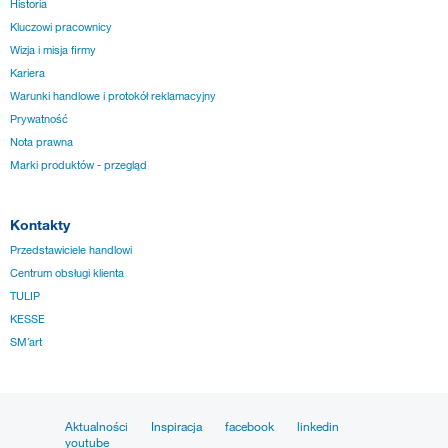
Historia
Kluczowi pracownicy
Wizja i misja firmy
Kariera
Warunki handlowe i protokół reklamacyjny
Prywatność
Nota prawna
Marki produktów - przegląd
Kontakty
Przedstawiciele handlowi
Centrum obsługi klienta
TULIP
KESSE
SM´art
Aktualności
Inspiracja
facebook
linkedin
youtube